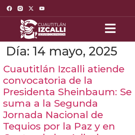
Día:
14 mayo, 2025
Cuautitlán Izcalli atiende
convocatoria de la
Presidenta Sheinbaum: Se
suma a la Segunda
Jornada Nacional de
Tequios por la Paz y en