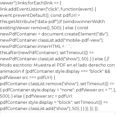
viewer");links.forEach(link => {
link.addEventListener("click", function(event) {
event.preventDefault(); const pdfUrl =
this.getAttribute("data-pdf");if (window.innerWidth
existingViewer.remove(), 500); } else { const
newPdfContainer = document.createElement("div");
newPdfContainer.classList.add("mobile-pdf-view");
newPdfContainer.innerHTML = ``;
this.after(newPdfContainer); setTimeout(() =>
newPdfContainer.classList.add("show"), 50); } } else { //
Modo escritorio: Muestra el PDF en el lado derecho con
animación if (pdfContainer.style.display === "block" &&
pdfViewer.src === pdfUrl) {
pdfContainer.classList.remove("show"); setTimeout(() =>
{ pdfContainer.style.display = "none"; pdfViewer.src = ""; },
500); } else { pdfViewer.src = pdfUrl;
pdfContainer.style.display = "block"; setTimeout(() =>
pdfContainer.classList.add("show"), 50); } } }); }); });