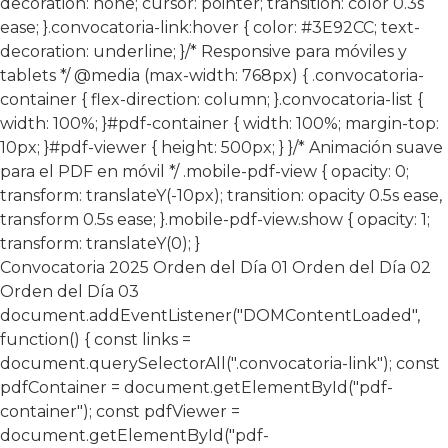
decoration: none; cursor: pointer; transition: color 0.3s
ease; }.convocatoria-link:hover { color: #3E92CC; text-
decoration: underline; }/* Responsive para móviles y
tablets */ @media (max-width: 768px) { .convocatoria-
container { flex-direction: column; }.convocatoria-list {
width: 100%; }#pdf-container { width: 100%; margin-top:
10px; }#pdf-viewer { height: 500px; } }/* Animación suave
para el PDF en móvil */ .mobile-pdf-view { opacity: 0;
transform: translateY(-10px); transition: opacity 0.5s ease,
transform 0.5s ease; }.mobile-pdf-view.show { opacity: 1;
transform: translateY(0); }
Convocatoria 2025
Orden del Día 01
Orden del Día 02
Orden del Día 03
document.addEventListener("DOMContentLoaded",
function() { const links =
document.querySelectorAll(".convocatoria-link"); const
pdfContainer = document.getElementById("pdf-
container"); const pdfViewer =
document.getElementById("pdf-