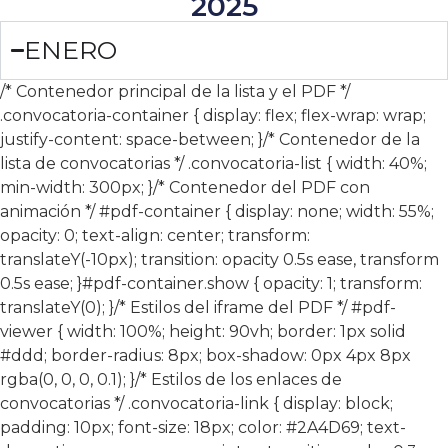
2025
ENERO
/* Contenedor principal de la lista y el PDF */
.convocatoria-container { display: flex; flex-wrap: wrap;
justify-content: space-between; }/* Contenedor de la
lista de convocatorias */ .convocatoria-list { width: 40%;
min-width: 300px; }/* Contenedor del PDF con
animación */ #pdf-container { display: none; width: 55%;
opacity: 0; text-align: center; transform:
translateY(-10px); transition: opacity 0.5s ease, transform
0.5s ease; }#pdf-container.show { opacity: 1; transform:
translateY(0); }/* Estilos del iframe del PDF */ #pdf-
viewer { width: 100%; height: 90vh; border: 1px solid
#ddd; border-radius: 8px; box-shadow: 0px 4px 8px
rgba(0, 0, 0, 0.1); }/* Estilos de los enlaces de
convocatorias */ .convocatoria-link { display: block;
padding: 10px; font-size: 18px; color: #2A4D69; text-