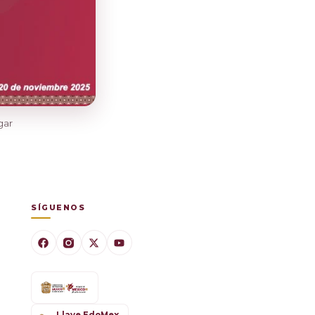
gar
SÍGUENOS
Llave EdoMex