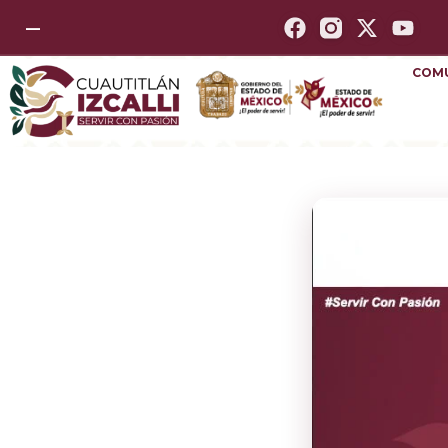
—
COM