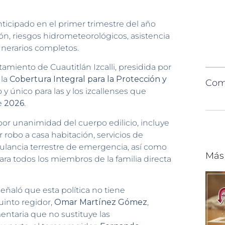
nticipado en el primer trimestre del año
ón, riesgos hidrometeorológicos, asistencia
unerarios completos.
tamiento de Cuautitlán Izcalli, presidida por
 la
Cobertura Integral para la Protección y
Comp
o y único para las y los izcallenses que
e
2026
.
por unanimidad del cuerpo edilicio, incluye
robo a casa habitación, servicios de
bulancia terrestre de emergencia, así como
Más
para todos los miembros de la familia directa
 señaló que esta política no tiene
uinto regidor,
Omar Martínez Gómez
,
ntaria que no sustituye las