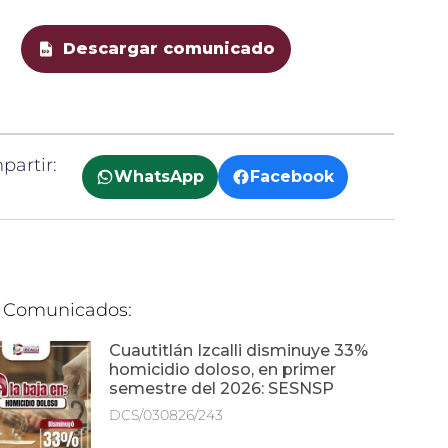
Descargar comunicado
artir:
WhatsApp
Facebook
 Comunicados:
Cuautitlán Izcalli disminuye 33%
homicidio doloso, en primer
semestre del 2026: SESNSP
DCS/030826/243