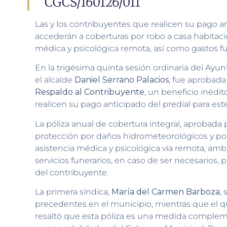
CGCS/160126/011
Las y los contribuyentes que realicen su pago a
accederán a coberturas por robo a casa habitaci
médica y psicológica remota, así como gastos f
En la trigésima quinta sesión ordinaria del Ayun
el alcalde
Daniel Serrano Palacios
, fue aprobada
Respaldo al Contribuyente
, un beneficio inédit
realicen su pago anticipado del predial para est
La póliza anual de cobertura integral, aprobada 
protección por daños hidrometeorológicos y por 
asistencia médica y psicológica vía remota, am
servicios funerarios, en caso de ser necesarios, 
del contribuyente.
La primera síndica,
María del Carmen Barboza
,
precedentes en el municipio, mientras que el q
resaltó que esta póliza es una medida compleme