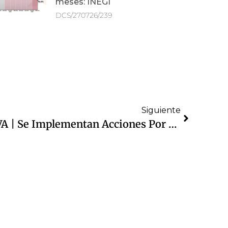
meses: INEGI
DCS/270726/239
Siguiente
TARJETA INFORMATIVA | Se Implementan Acciones Por Lluvia En El Municipio