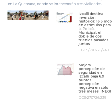
en La Quebrada, donde se intervendrán tres vialidades
Izcalli destina
inversión
histórica: 16.3 mdp
en estímulos para
la Policía
Municipal; el
doble de dos
trienios pasados
juntos
CGCS/270726/240
Mejora
percepción de
seguridad en
Izcalli; baja 6.9
puntos
percepción
negativa en sólo
tres meses: INEGI
DCS/270726/239