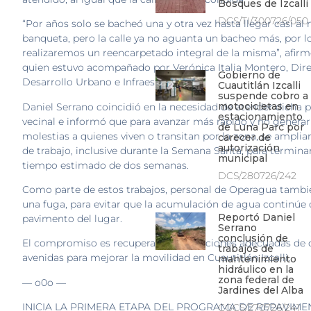
Bosques de Izcalli
DCS/TI/300726/050
“Por años solo se bacheó una y otra vez hasta llegar casi al n
banqueta, pero la calle ya no aguanta un bacheo más, por l
realizaremos un reencarpetado integral de la misma”, afirmó
quien estuvo acompañado por Verónica Italia Montero, Dire
Gobierno de
Desarrollo Urbano e Infraestructura.
Cuautitlán Izcalli
suspende cobro a
motocicletas en
Daniel Serrano coincidió en la necesidad de atender dicha p
estacionamiento
vecinal e informó que para avanzar más rápido y no generar
de Luna Parc por
molestias a quienes viven o transitan por la zona, se ampliar
carecer de
autorización
de trabajo, inclusive durante la Semana Santa, para termina
municipal
tiempo estimado de dos semanas.
DCS/280726/242
Como parte de estos trabajos, personal de Operagua tambi
una fuga, para evitar que la acumulación de agua continúe
Reportó Daniel
pavimento del lugar.
Serrano
conclusión de
El compromiso es recuperar las condiciones adecuadas de c
trabajos de
avenidas para mejorar la movilidad en Cuautitlán Izcalli.
mantenimiento
hidráulico en la
zona federal de
— o0o —
Jardines del Alba
INICIA LA PRIMERA ETAPA DEL PROGRAMA DE REPAVIM
CGCS/270726/241