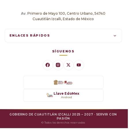
Av. Primero de Mayo 100, Centro Urbano, 54740
Cuautitlán Izcalli, Estado de México
ENLACES RÁPIDOS
Trámites en línea
SÍGUENOS
Comunicados
Datos Abiertos
Transparencia
Llave EdoMex
Android
SARE
GOBIERNO DE CUAUTITLÁN IZCALLI 2025 – 2027 · SERVIR CON
Mejora Regulatoria
PASIÓN
© Todos los derechos reservados