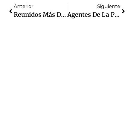
Anterior
Siguiente
Reunidos Más De 600 Izcallenses Para Clase Nacional De Boxeo
Agentes De La Policía De Cuautitlán Izcalli Detuvieron A Un Hombre Que Tomaba Fotografías A Menores De Edad