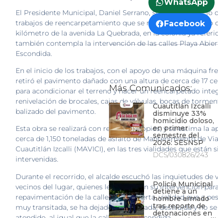
WhatsApp
El Presidente Municipal, Daniel Serrano, supervisó el inicio 
trabajos de reencarpetamiento que se realizarán a lo largo 
Facebook
kilómetro de la avenida La Quebrada, en la colonia ya referi
también contempla la intervención de las calles Playa Abier
Escondida.
En el inicio de los trabajos, con el apoyo de una máquina fre
retiró el pavimento dañado con una altura de cerca de 17 c
Más Comunicados:
para acondicionar el terreno y hacer un reencarpetado integ
renivelación de brocales, cajas de válvulas, bocas de tormen
Cuautitlán Izcalli
balizado del pavimento.
disminuye 33%
homicidio doloso,
en primer
Esta obra se realizará con recursos propios, y se estima la a
semestre del
cerca de 1,150 toneladas de asfalto de Mantenimiento de Vi
2026: SESNSP
Cuautitlán Izcalli (MAVICI), en las tres vialidades que están 
DCS/030826/243
intervenidas.
Durante el recorrido, el alcalde escuchó las inquietudes de 
Policía Municipal
vecinos del lugar, quienes le solicitaron su intervención para
detiene a un
repavimentación de la calle Playa Abierta, vialidad que a pes
hombre armado
tras reporte de
muy transitada, se ha dejado abandonada, destruida y no se
detonaciones en
atendido, al igual que la calle Playa Escondida.