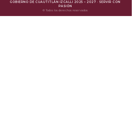
GOBIERNO DE CUAUTITLÁN IZCALLI 2025 – 2027 · SERVIR CON
Mejora Regulatoria
PASIÓN
© Todos los derechos reservados
Protesta Ciudadana
Avisos de Privacidad