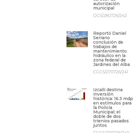
autorización
municipal
DCS/280726/242
Reportó Daniel
Serrano
conclusión de
trabajos de
mantenimiento
hidráulico en la
zona federal de
Jardines del Alba
CGCS/270726/241
Izcalli destina
inversión
histórica: 16.3 mdp
en estímulos para
la Policía
Municipal; el
doble de dos
trienios pasados
juntos
CGCS/270726/240