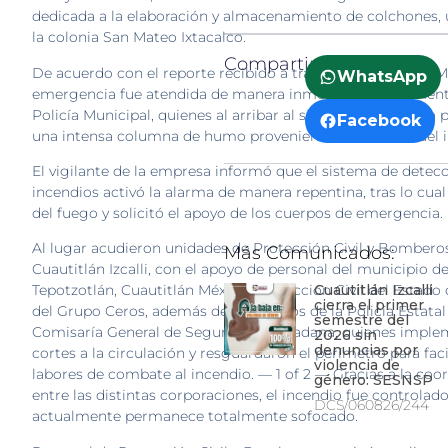
dedicada a la elaboración y almacenamiento de colchones,
la colonia San Mateo Ixtacalco.
Compartir:
De acuerdo con el reporte recibido a través del Centro de M
WhatsApp
emergencia fue atendida de manera inmediata por element
Policía Municipal, quienes al arribar al sitio confirmaron la 
Facebook
una intensa columna de humo proveniente del interior del 
El vigilante de la empresa informó que el sistema de detec
incendios activó la alarma de manera repentina, tras lo cual
del fuego y solicitó el apoyo de los cuerpos de emergencia.
Al lugar acudieron unidades de Protección Civil y Bombero
Más Comunicados:
Cuautitlán Izcalli, con el apoyo de personal del municipio d
Cuautitlán Izcalli
Tepotzotlán, Cuautitlán México, Protección Civil del Estado
cierra el primer
del Grupo Ceros, además de elementos de la Policía Estatal 
semestre del
Comisaría General de Seguridad Ciudadana, quienes impl
2026 sin
denuncias por
cortes a la circulación y resguardaron el perímetro para facil
violencia de
labores de combate al incendio. — 1 of 2 — Gracias a la coo
género: SESNSP
entre las distintas corporaciones, el incendio fue controlado
DCS/060826/244
actualmente permanece totalmente sofocado.