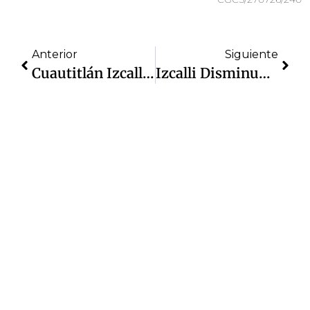
Anterior
Siguiente
Cuautitlán Izcalli Fortalece La Seguridad Con Operativo Interinstitucional; 7 Puestas A Disposición Y Motocicleta Recuperada, Resultados En Materia De Prevención Y Combate Al Delito
Izcalli Disminuye 18% Robo De Vehículos En Los Primeros 5 Meses De 2026