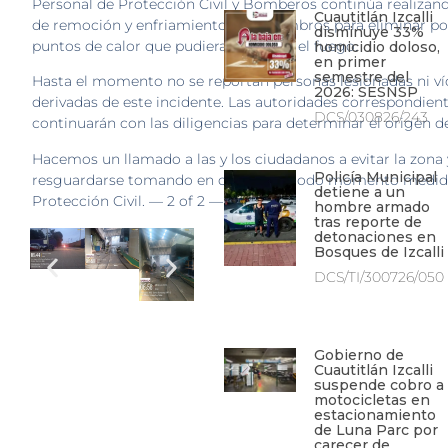
Personal de Protección Civil y Bomberos continúa realizan
Cuautitlán Izcalli
de remoción y enfriamiento de escombros para eliminar po
disminuye 33%
puntos de calor que pudieran reavivar el fuego.
homicidio doloso,
en primer
semestre del
Hasta el momento no se reportan personas lesionadas ni v
2026: SESNSP
derivadas de este incidente. Las autoridades correspondien
DCS/030826/243
continuarán con las diligencias para determinar el origen de
Hacemos un llamado a las y los ciudadanos a evitar la zona 
Policía Municipal
resguardarse tomando en cuenta en todo momento medid
detiene a un
Protección Civil. — 2 of 2 —
hombre armado
tras reporte de
detonaciones en
Bosques de Izcalli
DCS/TI/300726/050
Gobierno de
Cuautitlán Izcalli
suspende cobro a
motocicletas en
estacionamiento
de Luna Parc por
carecer de