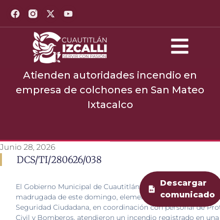
Atienden autoridades incendio en
empresa de colchones en San Mateo
Ixtacalco
Junio 28, 2026
DCS/TI/280626/038
Descargar
El Gobierno Municipal de Cuautitlán Izcalli informa que, dur
comunicado
madrugada de este domingo, elementos de la Comisaría Ge
Seguridad Ciudadana, en coordinación con personal de Pro
Civil y Bomberos, atendieron un incendio registrado en un