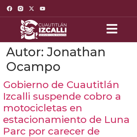
Autor:
Jonathan
Ocampo
Gobierno de Cuautitlán
Izcalli suspende cobro a
motocicletas en
estacionamiento de Luna
Parc por carecer de