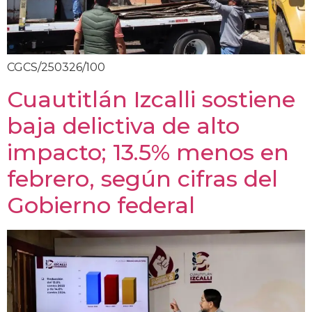
CGCS/250326/100
Cuautitlán Izcalli sostiene
baja delictiva de alto
impacto; 13.5% menos en
febrero, según cifras del
Gobierno federal