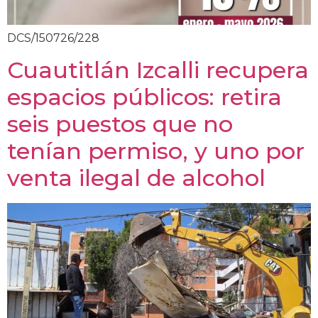
DCS/150726/228
Cuautitlán Izcalli recupera
espacios públicos: retira
seis puestos que no
tenían permiso, y uno por
venta ilegal de alcohol