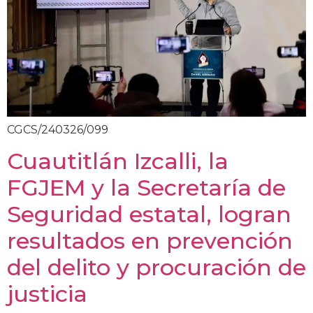
CGCS/240326/099
Cuautitlán Izcalli, la
FGJEM y la Secretaría de
Seguridad estatal, logran
resultados en prevención
del delito y procuración de
justicia