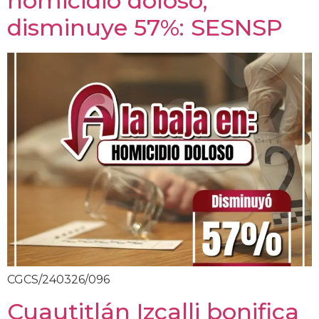
homicidio doloso;
disminuye 57%: SESNSP
CGCS/240326/096
Cuautitlán Izcalli bonifica