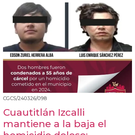
CGCS/240326/098
Cuautitlán Izcalli
mantiene a la baja el