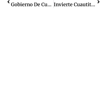
Gobierno De Cuautitlán Izcalli Retira De La Vía Pública Puestos Comerciales Que No Contaban Con Permiso
Invierte Cuautitlán Izcalli 59 % Más En Obras Públicas Este Año Con Relación A 2024