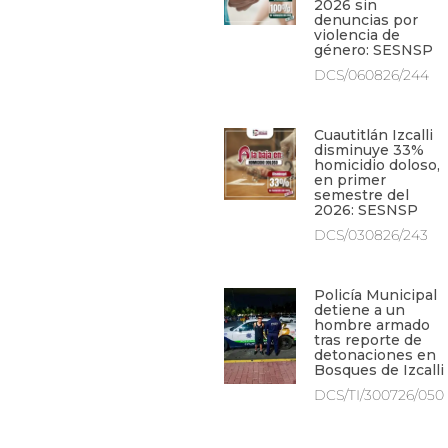
2026 sin
denuncias por
violencia de
género: SESNSP
DCS/060826/244
Cuautitlán Izcalli
disminuye 33%
homicidio doloso,
en primer
semestre del
2026: SESNSP
DCS/030826/243
Policía Municipal
detiene a un
hombre armado
tras reporte de
detonaciones en
Bosques de Izcalli
DCS/TI/300726/050