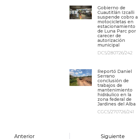
Gobierno de
Cuautitlán Izcalli
suspende cobro a
motocicletas en
estacionamiento
de Luna Parc por
carecer de
autorización
municipal
DCS/280726/242
Reportó Daniel
Serrano
conclusión de
trabajos de
mantenimiento
hidráulico en la
zona federal de
Jardines del Alba
CGCS/270726/241
Anterior
Siguiente