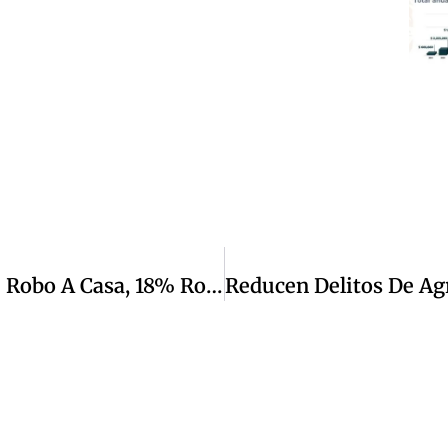
Disminuye Robo En Izcalli: Baja 21% Robo A Casa, 18% Robo A Transeúnte Y 12.6% Robo En Transporte