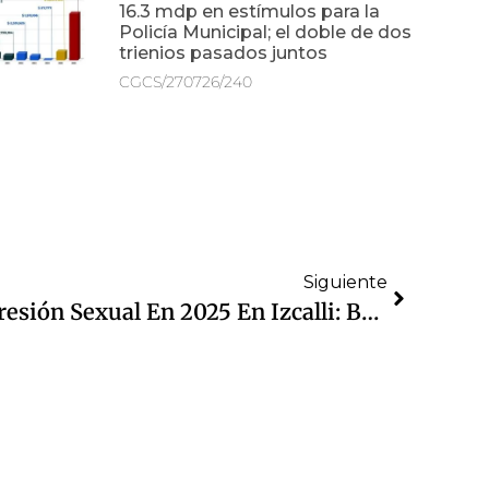
16.3 mdp en estímulos para la
Policía Municipal; el doble de dos
trienios pasados juntos
CGCS/270726/240
Siguiente
Reducen Delitos De Agresión Sexual En 2025 En Izcalli: Baja 16.3% Acoso Sexual, 12.9% Abuso Sexual Y 3.5% Violación