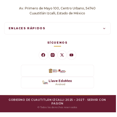
Av. Primero de Mayo 100, Centro Urbano, 54740
Cuautitlán Izcalli, Estado de México
ENLACES RÁPIDOS
Trámites en línea
SÍGUENOS
Comunicados
Datos Abiertos
Transparencia
Llave EdoMex
Android
SARE
GOBIERNO DE CUAUTITLÁN IZCALLI 2025 – 2027 · SERVIR CON
Mejora Regulatoria
PASIÓN
© Todos los derechos reservados
Protesta Ciudadana