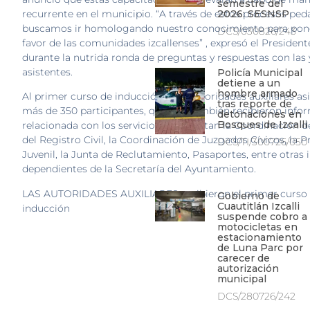
semestre del
recurrente en el municipio. “A través de estos procesos pe
2026: SESNSP
buscamos ir homologando nuestro conocimiento para pon
DCS/030826/243
favor de las comunidades izcallenses” , expresó el Presiden
durante la nutrida ronda de preguntas y respuestas con las 
asistentes.
Policía Municipal
detiene a un
hombre armado
Al primer curso de inducción para autoridades auxiliares as
tras reporte de
más de 350 participantes, quienes también recibieron info
detonaciones en
Bosques de Izcalli
relacionada con los servicios que prestan la Coordinación de
del Registro Civil, la Coordinación de Juzgados Cívicos, la P
DCS/TI/300726/050
Juvenil, la Junta de Reclutamiento, Pasaportes, entre otras 
dependientes de la Secretaría del Ayuntamiento.
LAS AUTORIDADES AUXILIARES recibieron el primer curso
Gobierno de
Cuautitlán Izcalli
inducción
suspende cobro a
motocicletas en
estacionamiento
de Luna Parc por
carecer de
autorización
municipal
DCS/280726/242