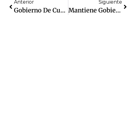
Anterior
Siguiente
Gobierno De Cuautitlán Izcalli Inaugura Feria Del Libro En El Parque De Las Esculturas
Mantiene Gobierno Municipal La Coordinación Tripartita En Materia De Seguridad Pública