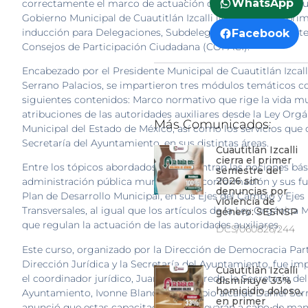
WhatsApp
correctamente el marco de actuación de las autoridades auxi
Gobierno Municipal de Cuautitlán Izcalli llevó a cabo el pri
inducción para Delegaciones, Subdelegaciones e integrante
Facebook
Consejos de Participación Ciudadana (COPACI).
Encabezado por el Presidente Municipal de Cuautitlán Izcall
Serrano Palacios, se impartieron tres módulos temáticos c
siguientes contenidos: Marco normativo que rige la vida mu
atribuciones de las autoridades auxiliares desde la Ley Org
Más Comunicados:
Municipal del Estado de México, así como los servicios que 
Secretaría del Ayuntamiento, en sus distintas áreas.
Cuautitlán Izcalli
cierra el primer
Entre los tópicos abordados se encuentran las nociones bás
semestre del
2026 sin
administración pública municipal, su conformación y sus fu
denuncias por
Plan de Desarrollo Municipal, en sus Ejes del Cambio y Ejes
violencia de
Transversales, al igual que los artículos de la Ley Orgánica 
género: SESNSP
que regulan la actuación de las autoridades auxiliares.
DCS/060826/244
Este curso, organizado por la Dirección de Democracia Parti
Dirección Jurídica y la Secretaría del Ayuntamiento, fue im
Cuautitlán Izcalli
el coordinador jurídico, Juan Pablo Loredo, la Secretaria del
disminuye 33%
homicidio doloso,
Ayuntamiento, Ivonne Blanco y el propio alcalde Daniel Ser
en primer
anunció que estas capacitaciones se llevarán a cabo de ma