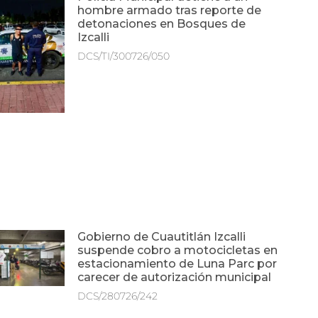
hombre armado tras reporte de
detonaciones en Bosques de
Izcalli
DCS/TI/300726/050
Gobierno de Cuautitlán Izcalli
suspende cobro a motocicletas en
estacionamiento de Luna Parc por
carecer de autorización municipal
DCS/280726/242