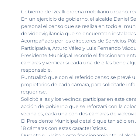
Gobierno de Izcalli ordena mobiliario urbano: re
En un ejercicio de gobierno, el alcalde Daniel 
personal el censo que se realiza en todo el muni
de videovigilancia que se encuentran instalad
Acompañado por los directores de Servicios Pú
Participativa, Arturo Vélez y Luis Fernando Vázq
Presidente Municipal recorrió el fraccionamiento
cámaras y verificar si cada una de ellas tiene 
responsable.
Puntualizó que con el referido censo se prevé u
propietarios de cada cámara, para solicitarle in
requerirse.
Solicitó a las y los vecinos, participar en este ce
acción de gobierno que se reforzará con la colo
vecinales, cada una con dos cámaras de videovig
El Presidente Municipal detalló que tan sólo en 
18 cámaras con estas características.
Durante su visita a este fraccionamiento, el al