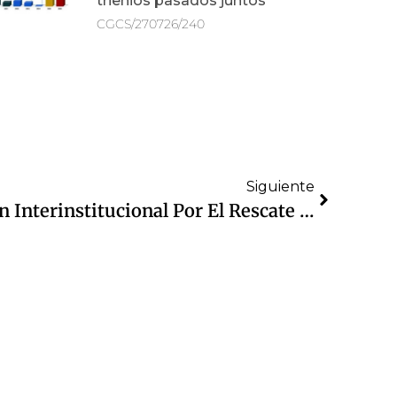
trienios pasados juntos
CGCS/270726/240
Siguiente
Refuerzan Colaboración Interinstitucional Por El Rescate De La Presa De Guadalupe