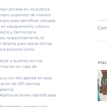
visa cámaras en vía pública
Serrano supervisó de manera
cipio para identificar cámaras
as en equipamiento urbano.
Comp
blicos y Democracia
uez, respectivamente, el
 Atlanta, para ubicar dichas
alguna persona como
bicar a quienes son los
Más
formación en caso de
nso y con ello aportar en esta
cación de 297 alarmas
ilancia.
Atlanta se tienen identificadas
calde también conversó con