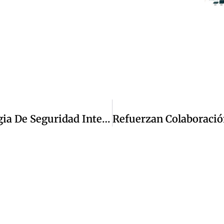
“Blindaje Cuautitlán Izcalli”, Estrategia De Seguridad Integral: Inteligencia Policial, Participación Ciudadana Y Tecnología De Última Generación