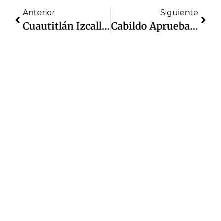
Anterior
Siguiente
Cuautitlán Izcalli Tuvo Saldo Blanco Durante El Buen Fin; El Operativo “Compra Segura” Dio Resultados
Cabildo Aprueba Recinto Oficial Para Primer Informe De Gobierno De Daniel Serrano: Será El Jardín Del Arte