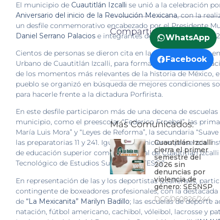
El municipio de
Cuautitlán Izcalli
se unió a la celebración po
Aniversario del inicio de la Revolución Mexicana
, con la real
un desfile conmemorativo encabezado por el Presidente Mun
Compartir:
Daniel Serrano Palacios
e integrantes del Ayuntamiento 2025
WhatsApp
Cientos de personas se dieron cita en la
Av. Constitución
, e
Facebook
Urbano de Cuautitlán Izcalli, para formar parte de la evoca
de los momentos más relevantes de la historia de México, e
pueblo se organizó en búsqueda de mejores condiciones soc
para hacerle frente a la dictadura Porfirista.
En este desfile participaron más de una decena de escuelas 
municipio, como el preescolar “Federico Froebel”, las prima
Más Comunicados:
María Luis Mora” y “Leyes de Reforma”, la secundaria “Suave 
Cuautitlán Izcalli
las preparatorias 11 y 241. Igualmente, hicieron presencia in
cierra el primer
de educación superior como la Normal de Cuautitlán Izcalli 
semestre del
Tecnológico de Estudios Superiores “TESCI”.
2026 sin
denuncias por
violencia de
En representación de las y los deportistas izcallenses, partic
género: SESNSP
contingente de boxeadores profesionales, con la destacada
DCS/060826/244
de
“La Mexicanita” Marilyn Badillo
; las escuelas de deporte 
natación, fútbol americano, cachibol, vóleibol, lacrosse y pat