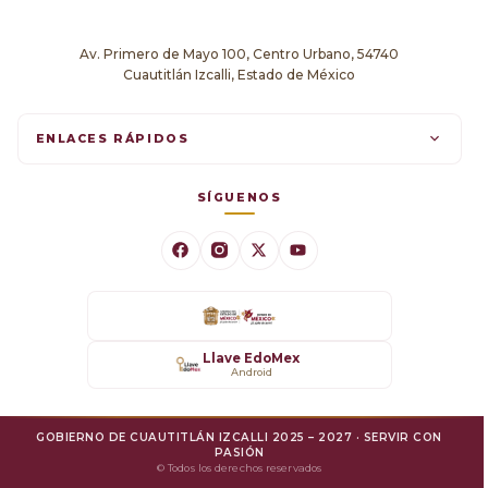
Av. Primero de Mayo 100, Centro Urbano, 54740
Cuautitlán Izcalli, Estado de México
ENLACES RÁPIDOS
Trámites en línea
SÍGUENOS
Comunicados
Datos Abiertos
Transparencia
Llave EdoMex
Android
SARE
GOBIERNO DE CUAUTITLÁN IZCALLI 2025 – 2027 · SERVIR CON
Mejora Regulatoria
PASIÓN
© Todos los derechos reservados