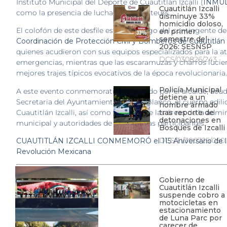
Instituto Municipal del Deporte de Cuautitlán Izcalli (
INMU
Cuautitlán Izcalli
como la presencia de luchadores amateurs.
disminuye 33%
homicidio doloso,
El colofón de este desfile estuvo a cargo del contingente de
en primer
semestre del
Coordinación de Protección Civil y Bomberos de Cuautitlán I
2026: SESNSP
quienes acudieron con sus equipos especializados para la a
DCS/030826/243
emergencias, mientras que las escaramuzas y charros lucie
mejores trajes típicos evocativos de la época revolucionaria.
Policía Municipal
A este evento conmemorativo presidido por el alcalde, acud
detiene a un
Secretaria del Ayuntamiento, Ivonne Blanco, el cuerpo edili
hombre armado
Cuautitlán Izcalli, así como titulares de las áreas de la admi
tras reporte de
detonaciones en
municipal y autoridades de las escuelas participantes.
Bosques de Izcalli
DCS/TI/300726/050
CUAUTITLÁN IZCALLI CONMEMORÓ el 115 Aniversario de l
Revolución Mexicana
Gobierno de
Cuautitlán Izcalli
suspende cobro a
motocicletas en
estacionamiento
de Luna Parc por
carecer de