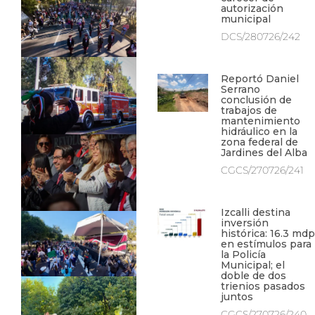
autorización
municipal
DCS/280726/242
Reportó Daniel
Serrano
conclusión de
trabajos de
mantenimiento
hidráulico en la
zona federal de
Jardines del Alba
CGCS/270726/241
Izcalli destina
inversión
histórica: 16.3 mdp
en estímulos para
la Policía
Municipal; el
doble de dos
trienios pasados
juntos
CGCS/270726/240