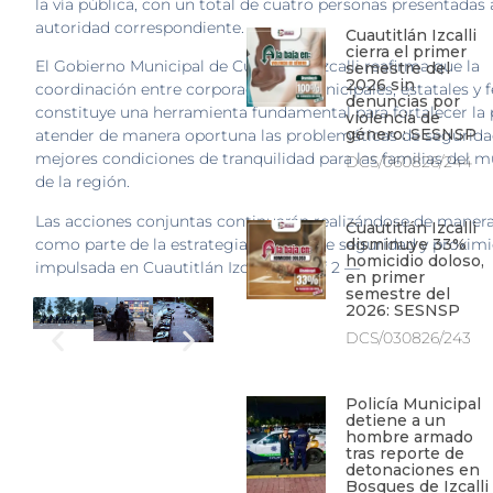
la vía pública, con un total de cuatro personas presentadas 
autoridad correspondiente.
Cuautitlán Izcalli
cierra el primer
El Gobierno Municipal de Cuautitlán Izcalli reafirma que la
semestre del
2026 sin
coordinación entre corporaciones municipales, estatales y f
denuncias por
constituye una herramienta fundamental para fortalecer la 
violencia de
género: SESNSP
atender de manera oportuna las problemáticas de segurida
mejores condiciones de tranquilidad para las familias del m
DCS/060826/244
de la región.
Las acciones conjuntas continuarán realizándose de manera
Cuautitlán Izcalli
como parte de la estrategia integral de seguridad y proximi
disminuye 33%
homicidio doloso,
impulsada en Cuautitlán Izcalli. — 2 of 2 —
en primer
semestre del
2026: SESNSP
DCS/030826/243
Policía Municipal
detiene a un
hombre armado
tras reporte de
detonaciones en
Bosques de Izcalli