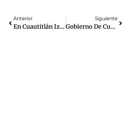
Anterior
Siguiente
En Cuautitlán Izcalli Se Mantiene Una Tendencia A La Baja En El Robo A Negocio, Disminuye 13%: Cifras Oficiales
Gobierno De Cuautitlán Izcalli Despliega Operativo Integral Para Dar Atención Tras La Lluvia De Este Jueves