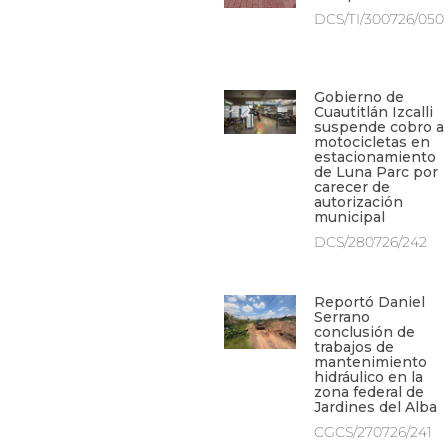
DCS/TI/300726/050
Gobierno de
Cuautitlán Izcalli
suspende cobro a
motocicletas en
estacionamiento
de Luna Parc por
carecer de
autorización
municipal
DCS/280726/242
Reportó Daniel
Serrano
conclusión de
trabajos de
mantenimiento
hidráulico en la
zona federal de
Jardines del Alba
CGCS/270726/241