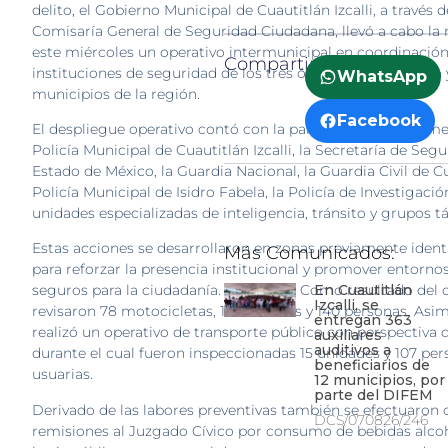
delito, el Gobierno Municipal de Cuautitlán Izcalli, a través d
Comisaría General de Seguridad Ciudadana, llevó a cabo la
este miércoles un operativo intermunicipal en coordinació
Compartir:
instituciones de seguridad de los tres órdenes de gobierno 
WhatsApp
municipios de la región.
Facebook
El despliegue operativo contó con la participación de eleme
Policía Municipal de Cuautitlán Izcalli, la Secretaría de Segu
Estado de México, la Guardia Nacional, la Guardia Civil de Cu
Policía Municipal de Isidro Fabela, la Policía de Investigació
unidades especializadas de inteligencia, tránsito y grupos tá
Estas acciones se desarrollaron en zonas previamente ident
Más Comunicados:
para reforzar la presencia institucional y promover entorn
En Cuautitlán
seguros para la ciudadanía. — 1 of 2 — Como resultado del 
Izcalli, se
revisaron 78 motocicletas, 17 vehículos y 140 personas. Asi
entregan 363
realizó un operativo de transporte público con perspectiva 
auxiliares
auditivos a
durante el cual fueron inspeccionadas 15 unidades y 107 pe
beneficiarios de
usuarias.
12 municipios, por
parte del DIFEM
Derivado de las labores preventivas también se efectuaron 
DCS/070826/246
remisiones al Juzgado Cívico por consumo de bebidas alco