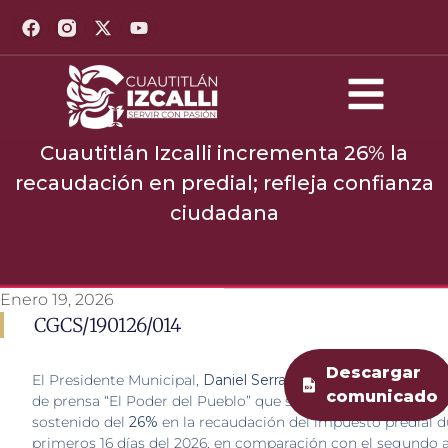
Cuautitlán Izcalli incrementa 26% la
recaudación en predial; refleja confianza
ciudadana
Enero 19, 2026
CGCS/190126/014
Descargar
El Presidente Municipal,
Daniel Serrano
, informó durante la
comunicado
de prensa “El Poder del Pueblo” que se mantiene un incre
sostenido del
26%
en la recaudación del impuesto predial d
primeros 16 días del 2026, en comparación con el segundo a