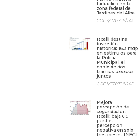
hidráulico en la
zona federal de
Jardines del Alba
CGCS/270726/241
Izcalli destina
inversión
histórica: 16.3 mdp
en estímulos para
la Policía
Municipal; el
doble de dos
trienios pasados
juntos
CGCS/270726/240
Mejora
percepción de
seguridad en
Izcalli; baja 6.9
puntos
percepción
negativa en sólo
tres meses: INEGI