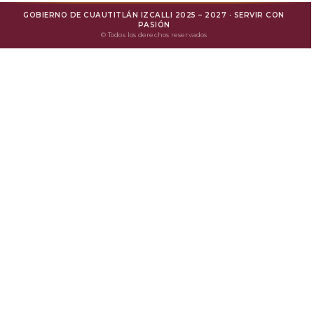
GOBIERNO DE CUAUTITLÁN IZCALLI 2025 – 2027 · SERVIR CON
Mejora Regulatoria
PASIÓN
© Todos los derechos reservados
Protesta Ciudadana
Avisos de Privacidad