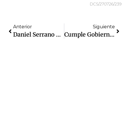
DCS/270726/239
Anterior
Siguiente
Daniel Serrano Destaca Que Se Logró Sanear Las Finanzas Del Gobierno Municipal; 2026 Tendrá Presupuesto Histórico
Cumple Gobierno Municipal Compromiso Con El Socorro; Pozo 236 Reequipado Y En Operación