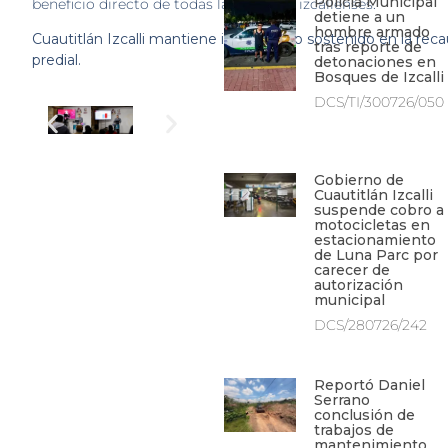
Policía Municipal
beneficio directo de todas las familias izcallenses.
detiene a un
hombre armado
Cuautitlán Izcalli mantiene incremento sostenido en la rec
tras reporte de
predial.
detonaciones en
Bosques de Izcalli
DCS/TI/300726/050
Gobierno de
Cuautitlán Izcalli
suspende cobro a
motocicletas en
estacionamiento
de Luna Parc por
carecer de
autorización
municipal
DCS/280726/242
Reportó Daniel
Serrano
conclusión de
trabajos de
mantenimiento