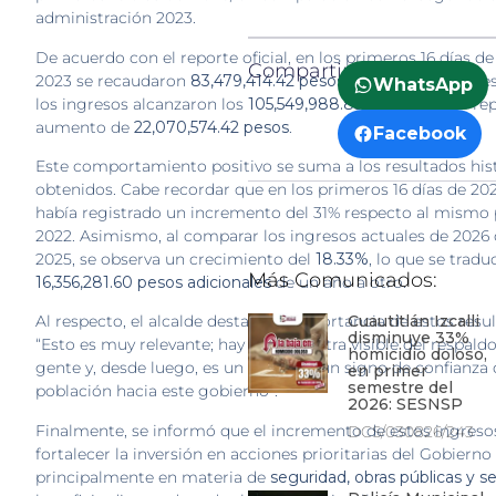
administración 2023.
De acuerdo con el reporte oficial, en los primeros 16 días d
Compartir:
2023 se recaudaron
83,479,414.42 pesos
, mientras que en e
WhatsApp
los ingresos alcanzaron los
105,549,988.83 pesos
, lo que r
aumento de
22,070,574.42 pesos
.
Facebook
Este comportamiento positivo se suma a los resultados his
obtenidos. Cabe recordar que en los primeros 16 días de 202
había registrado un incremento del 31% respecto al mismo
2022. Asimismo, al comparar los ingresos actuales de 2026 
2025, se observa un crecimiento del
18.33%
, lo que se tradu
Más Comunicados:
16,356,281.60 pesos adicionales
de un año a otro.
Cuautitlán Izcalli
Al respecto, el alcalde destacó la importancia de estos resu
disminuye 33%
“Esto es muy relevante; hay una muestra visible del respaldo
homicidio doloso,
gente y, desde luego, es un síntoma, un signo de confianza 
en primer
semestre del
población hacia este gobierno”.
2026: SESNSP
Finalmente, se informó que el incremento de estos ingreso
DCS/030826/243
fortalecer la inversión en acciones prioritarias del Gobierno
principalmente en materia de
seguridad, obras públicas y se