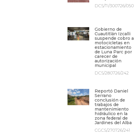
DCS/TI/300726/050
Gobierno de
Cuautitlán Izcalli
suspende cobro a
motocicletas en
estacionamiento
de Luna Parc por
carecer de
autorización
municipal
DCS/280726/242
Reportó Daniel
Serrano
conclusión de
trabajos de
mantenimiento
hidráulico en la
zona federal de
Jardines del Alba
CGCS/270726/241