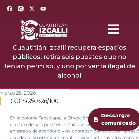
Cuautitlán Izcalli recupera espacios
públicos: retira seis puestos que no
tenían permiso, y uno por venta ilegal de
alcohol
Marzo 25, 2026
CGCS/250326/100
Descargar
En la colonia Tepalcapa, la Dirección de Desarrollo Económi
comunicado
el retiro de seis puestos instalados en la vía pública que se
en estado de abandono y no contaban con la documentaci
acreditara su operación legal. Previamente, las y los respon