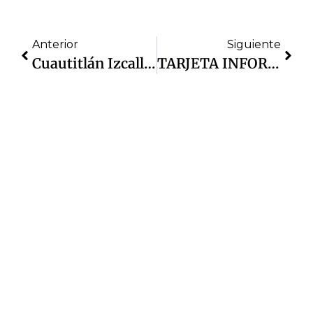
Anterior
Siguiente
Cuautitlán Izcalli Sostiene Baja Delictiva De Alto Impacto; 13.5% Menos En Febrero, Según Cifras Del Gobierno Federal
TARJETA INFORMATIVA | Atención A Vecinas Y Vecinos De La Unidad CTM