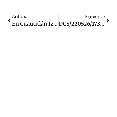
Anterior
Siguiente
En Cuautitlán Izcalli Se Mantiene Una Tendencia A La Baja En El Robo A Negocio, Disminuye 22%: SESNSP
DCS/220526/173 Logra Gobierno De Izcalli Aprehender A Presunto Responsable De Homicidio, En Colaboración Con La Fiscalía De Feminicidios Y La UIIP Del Edomex