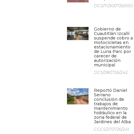
DCS/TI/300726/050
Gobierno de
Cuautitlán Izcalli
suspende cobro a
motocicletas en
estacionamiento
de Luna Parc por
carecer de
autorización
municipal
DCS/280726/242
Reportó Daniel
Serrano
conclusión de
trabajos de
mantenimiento
hidráulico en la
zona federal de
Jardines del Alba
CGCS/270726/241