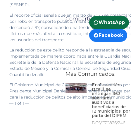
(SESNSP).
El reporte oficial señala que en marzo de 2025 se presentar
Compartir:
por robo en transporte público, mientras que en marzo de 20
WhatsApp
descendió a 97, consolidando una tendencia a la baja en uno
ilícitos que más afecta la movilidad, integridad y patrimonio
Facebook
los usuarios del transporte.
La reducción de este delito responde a la estrategia de seg
implementada de manera coordinada entre la Guardia Nacio
Secretaría de la Defensa Nacional, la Secretaría de Segurida
Estado de México y la Comisaría General de Seguridad Ciu
Más Comunicados:
Cuautitlán Izcalli.
En Cuautitlán
El Gobierno Municipal de Cuautitlán Izcalli, encabezado por 
Izcalli, se
Presidente Municipal Daniel Serrano, trabaja de manera p
entregan 363
para la reducción de delitos de alto impacto en el munici
auxiliares
auditivos a
— 1 of 1 —
beneficiarios de
12 municipios, por
parte del DIFEM
DCS/070826/246