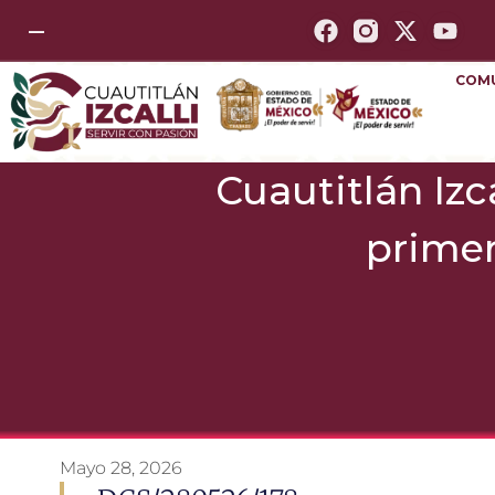
—
COM
Cuautitlán Izc
primer
Mayo 28, 2026