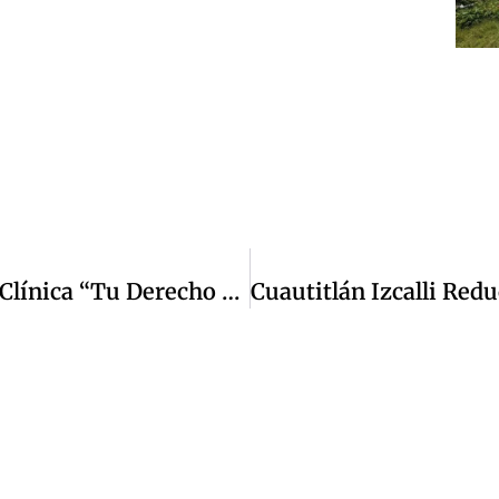
Inaugura Daniel Serrano La Tercera Clínica “Tu Derecho A La Salud” En La Unidad Niños Héroes