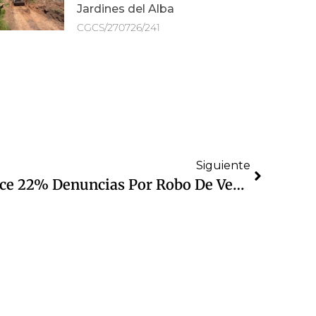
Jardines del Alba
CGCS/270726/241
Siguiente
Cuautitlán Izcalli Reduce 22% Denuncias Por Robo De Vehículo En Primer Cuatrimestre Del 2026: Cifras Oficiales