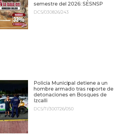
semestre del 2026: SESNSP
DCS/030826/243
Policía Municipal detiene a un
hombre armado tras reporte de
detonaciones en Bosques de
Izcalli
DCS/TI/300726/050