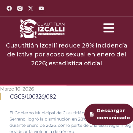
Cuautitlán Izcalli reduce 28% incidencia
delictiva por acoso sexual en enero del
2026; estadística oficial
Marzo 10, 2026
CGCS/100326/082
Descargar
El Gobierno Municipal de Cuautitlán Izcalli, encabezado por
comunicado
Serrano, logró la disminución en 28% del delito de acoso se
durante enero de 2026, como parte de una estrategia integr
erradicar la violencia de género.