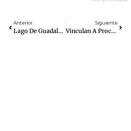
Anterior
Siguiente
Lago De Guadalupe Está Ya Libre De Lirio Y Lentejilla; Daniel Serrano Reportó Las Acciones De Limpieza
Vinculan A Proceso A Detenido Por Policía De Izcalli, Por Presunta Responsabilidad En Robo A Casa De Empeño