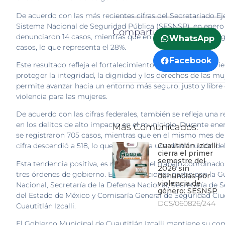
De acuerdo con las más recientes cifras del Secretariado Ej
Sistema Nacional de Seguridad Pública (SESNSP), en enero
Compartir:
denunciaron 14 casos, mientras que en enero de 2026 se reg
WhatsApp
casos, lo que representa el 28%.
Facebook
Este resultado refleja el fortalecimiento de las acciones ori
proteger la integridad, la dignidad y los derechos de las mu
permite avanzar hacia un entorno más seguro, justo y libre
violencia para las mujeres.
De acuerdo con las cifras federales, también se refleja una 
en los delitos de alto impacto en el municipio. Durante ene
Más Comunicados:
se registraron 705 casos, mientras que en el mismo mes de
Cuautitlán Izcalli
cifra descendió a 518, lo que representa una disminución del
cierra el primer
semestre del
Esta tendencia positiva, es resultado del trabajo coordinado
2026 sin
tres órdenes de gobierno. En estas acciones participan la G
denuncias por
violencia de
Nacional, Secretaría de la Defensa Nacional, Secretaría de 
género: SESNSP
del Estado de México y Comisaría General de Seguridad Ci
DCS/060826/244
Cuautitlán Izcalli.
El Gobierno Municipal de Cuautitlán Izcalli mantiene su c