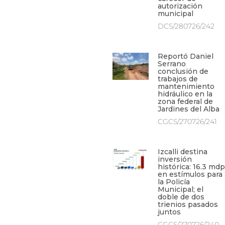
autorización
municipal
DCS/280726/242
Reportó Daniel
Serrano
conclusión de
trabajos de
mantenimiento
hidráulico en la
zona federal de
Jardines del Alba
CGCS/270726/241
Izcalli destina
inversión
histórica: 16.3 mdp
en estímulos para
la Policía
Municipal; el
doble de dos
trienios pasados
juntos
CGCS/270726/240