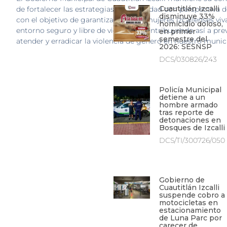
Cuautitlán Izcalli
de fortalecer las estrategias de seguridad con perspectiva 
disminuye 33%
con el objetivo de garantizar que las mujeres izcallenses vi
homicidio doloso,
entorno seguro y libre de violencia, contribuyendo así a prev
en primer
semestre del
atender y erradicar la violencia de género en nuestro munic
2026: SESNSP
DCS/030826/243
Policía Municipal
detiene a un
hombre armado
tras reporte de
detonaciones en
Bosques de Izcalli
DCS/TI/300726/050
Gobierno de
Cuautitlán Izcalli
suspende cobro a
motocicletas en
estacionamiento
de Luna Parc por
carecer de