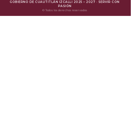
GOBIERNO DE CUAUTITLÁN IZCALLI 2025 – 2027 · SERVIR CON
Mejora Regulatoria
PASIÓN
© Todos los derechos reservados
Protesta Ciudadana
Avisos de Privacidad