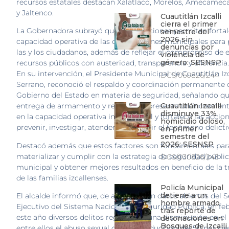
recursos estatales destacan Xalatlaco, Morelos, Amecameca
y Jaltenco.
Cuautitlán Izcalli
cierra el primer
La Gobernadora subrayó que estas acciones permiten fortal
semestre del
2026 sin
capacidad operativa de las corporaciones municipales para 
denuncias por
las y los ciudadanos, además de reflejar el compromiso de e
violencia de
género: SESNSP
recursos públicos con austeridad, transparencia y eficiencia.
En su intervención, el Presidente Municipal de Cuautitlán Izc
DCS/060826/244
Serrano, reconoció el respaldo y coordinación permanente 
Gobierno del Estado en materia de seguridad, señalando qu
entrega de armamento y recursos representa un increment
Cuautitlán Izcalli
disminuye 33%
en la capacidad operativa institucional y fortalece las accio
homicidio doloso,
prevenir, investigar, atender y combatir el fenómeno delicti
en primer
semestre del
2026: SESNSP
Destacó además que estos factores son fundamentales par
materializar y cumplir con la estrategia de seguridad públi
DCS/030826/243
municipal y obtener mejores resultados en beneficio de la t
de las familias izcallenses.
Policía Municipal
detiene a un
El alcalde informó que, de acuerdo con datos abiertos del 
hombre armado
Ejecutivo del Sistema Nacional de Seguridad Pública, en fe
tras reporte de
este año diversos delitos registraron una disminución en el
detonaciones en
Bosques de Izcalli
entre ellos el abuso sexual con una reducción del 50 por cie