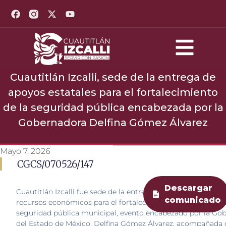
Cuautitlán Izcalli, sede de la entrega de
apoyos estatales para el fortalecimiento
de la seguridad pública encabezada por la
Gobernadora Delfina Gómez Álvarez
Mayo 7, 2026
CGCS/070526/147
Descargar
Cuautitlán Izcalli fue sede de la entrega de armamento, acc
comunicado
recursos económicos para el fortalecimiento de las instituc
seguridad pública municipal, evento encabezado por la Go
del Estado de México, Delfina Gómez Álvarez, acompañada 