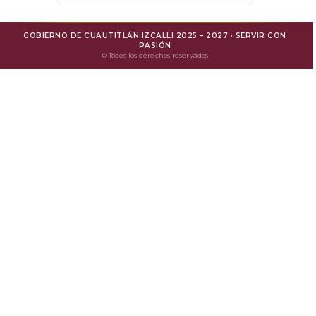
SARE
GOBIERNO DE CUAUTITLÁN IZCALLI 2025 – 2027 · SERVIR CON
Mejora Regulatoria
PASIÓN
© Todos los derechos reservados
Protesta Ciudadana
Avisos de Privacidad