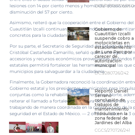
lesiones con 14 por ciento menos y homicidio doloso con u
DCS/TI/300726/050
disminución del 57 por ciento.
Asimismo, reiteró que la cooperación entre el Gobierno del
Cuautitlán Izcalli continuará fortaleciéndose para garantiza
Gobierno de
Cuautitlán Izcalli
concretos para la ciudadanía.
suspende cobro a
motocicletas en
Por su parte, el Secretario de Seguridad del Estado de Méxi
estacionamiento
de Luna Parc por
Cristóbal Castañeda Camarillo, señaló que la entrega de a
carecer de
accesorios y recursos económicos provenientes de fondos f
autorización
estatales permitirá fortalecer las herramientas con las que 
municipal
municipios para salvaguardar a la ciudadanía.
DCS/280726/242
Finalmente, la Gobernadora reconoció la coordinación entre
Gobierno estatal y los presidentes municipales para impuls
Reportó Daniel
conjuntas como la rehabilitación del Periférico Norte, ade
Serrano
conclusión de
reiterar el llamado a fortalecer la cultura de la denuncia y c
trabajos de
trabajando de manera coordinada en la construcción de la p
mantenimiento
hidráulico en la
seguridad en el Estado de México. — 2 of 3 — —o0o— — 3 o
zona federal de
Jardines del Alba
CGCS/270726/241