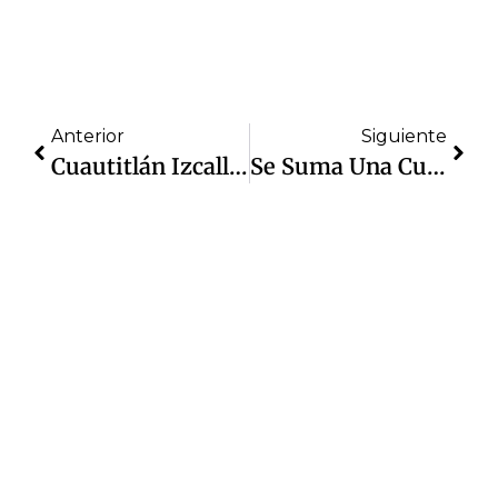
Anterior
Siguiente
Cuautitlán Izcalli Refuerza La Movilidad; En El Primer Cuatrimestre Aplicó Más De 5,300 Toneladas De Mezcla Asfáltica
Se Suma Una Cuarta Clínica Gratuita Para Izcalli; Apoyo Del Gobierno Estatal