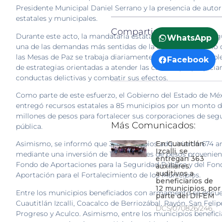
Presidente Municipal Daniel Serrano y la presencia de auto
estatales y municipales.
Compartir:
Durante este acto, la mandataria estatal destacó que la seg
WhatsApp
una de las demandas más sentidas de la ciudadanía, por lo
las Mesas de Paz se trabaja diariamente en el diseño e im
Facebook
de estrategias orientadas a atender las causas que propician
conductas delictivas y combatir sus efectos.
Como parte de este esfuerzo, el Gobierno del Estado de Mé
entregó recursos estatales a 85 municipios por un monto d
millones de pesos para fortalecer sus corporaciones de seg
Más Comunicados:
pública.
En Cuautitlán
Asimismo, se informó que 36 municipios adquirieron 674 
Izcalli, se
mediante una inversión de 12.4 millones de pesos provenien
entregan 363
Fondo de Aportaciones para la Seguridad Pública y del Fon
auxiliares
auditivos a
Aportación para el Fortalecimiento de los Municipios.
beneficiarios de
12 municipios, por
Entre los municipios beneficiados con armamento se encu
parte del DIFEM
Cuautitlán Izcalli, Coacalco de Berriozábal, Rayón, San Felip
DCS/070826/246
Progreso y Aculco. Asimismo, entre los municipios benefic