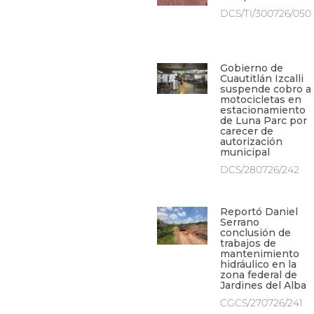
DCS/TI/300726/050
Gobierno de
Cuautitlán Izcalli
suspende cobro a
motocicletas en
estacionamiento
de Luna Parc por
carecer de
autorización
municipal
DCS/280726/242
Reportó Daniel
Serrano
conclusión de
trabajos de
mantenimiento
hidráulico en la
zona federal de
Jardines del Alba
CGCS/270726/241