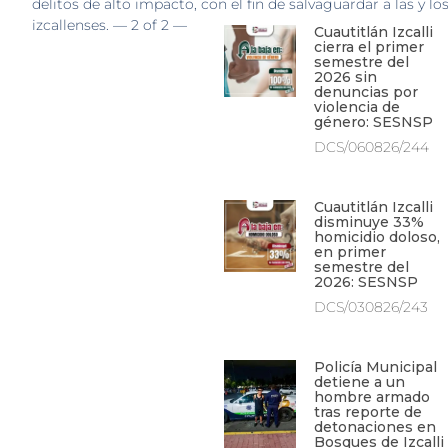
delitos de alto impacto, con el fin de salvaguardar a las y lo
izcallenses. — 2 of 2 —
Cuautitlán Izcalli
cierra el primer
semestre del
2026 sin
denuncias por
violencia de
género: SESNSP
DCS/060826/244
Cuautitlán Izcalli
disminuye 33%
homicidio doloso,
en primer
semestre del
2026: SESNSP
DCS/030826/243
Policía Municipal
detiene a un
hombre armado
tras reporte de
detonaciones en
Bosques de Izcalli