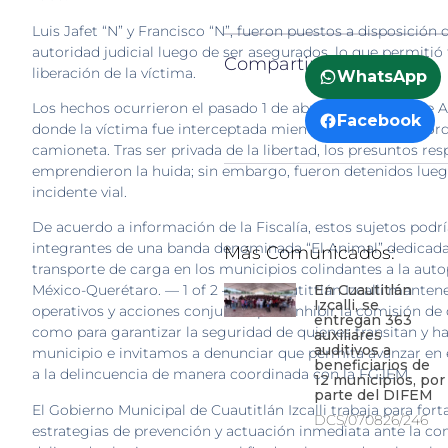
Luis Jafet “N” y Francisco “N”, fueron puestos a disposición d
autoridad judicial luego de ser asegurados, lo que permitió
Compartir:
liberación de la víctima.
WhatsApp
Los hechos ocurrieron el pasado 1 de abril en el Pueblo de A
Facebook
donde la víctima fue interceptada mientras circulaba a bor
camioneta. Tras ser privada de la libertad, los presuntos re
emprendieron la huida; sin embargo, fueron detenidos lue
incidente vial.
De acuerdo a información de la Fiscalía, estos sujetos podrí
integrantes de una banda denominada “El Animal” dedicada
Más Comunicados:
transporte de carga en los municipios colindantes a la auto
En Cuautitlán
México-Querétaro. — 1 of 2 — En Cuautittlán Izcalli mante
Izcalli, se
operativos y acciones conjuntas para inhibir la comisión de d
entregan 363
como para garantizar la seguridad de quienes transitan y ha
auxiliares
auditivos a
municipio e invitamos a denunciar que permita avanzar en
beneficiarios de
a la delincuencia de manera coordinada con la FGJEM.
12 municipios, por
parte del DIFEM
El Gobierno Municipal de Cuautitlán Izcalli trabaja para forta
DCS/070826/246
estrategias de prevención y actuación inmediata ante la co