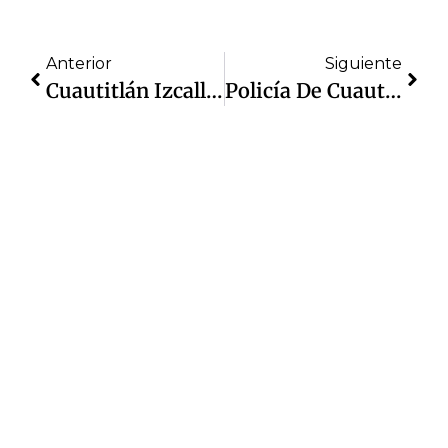
Anterior
Siguiente
Cuautitlán Izcalli Disminuye 75% Denuncias Por Acoso Sexual En Febrero: Estadística Nacional
Policía De Cuautitlán Izcalli Detiene A Dos Presuntos Responsables Por Robo A Comercio En Bosques De La Hacienda