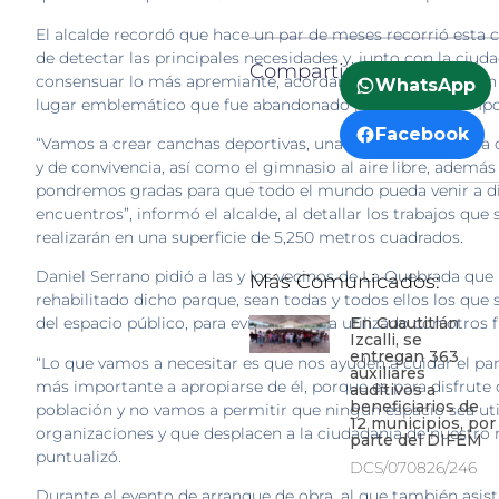
El alcalde recordó que hace un par de meses recorrió esta co
de detectar las principales necesidades y, junto con la ciuda
Compartir:
consensuar lo más apremiante, acordando la rehabilitación
WhatsApp
lugar emblemático que fue abandonado por mucho tiempo
Facebook
“Vamos a crear canchas deportivas, una trotapista, un área 
y de convivencia, así como el gimnasio al aire libre, además
pondremos gradas para que todo el mundo pueda venir a di
encuentros”, informó el alcalde, al detallar los trabajos que 
realizarán en una superficie de 5,250 metros cuadrados.
Daniel Serrano pidió a las y los vecinos de La Quebrada que
Más Comunicados:
rehabilitado dicho parque, sean todas y todos ellos los que 
En Cuautitlán
del espacio público, para evitar que sea utilizado con otros f
Izcalli, se
entregan 363
“Lo que vamos a necesitar es que nos ayuden a cuidar el par
auxiliares
más importante a apropiarse de él, porque es para disfrute 
auditivos a
beneficiarios de
población y no vamos a permitir que ningún espacio sea uti
12 municipios, por
organizaciones y que desplacen a la ciudadanía de nuestro 
parte del DIFEM
puntualizó.
DCS/070826/246
Durante el evento de arranque de obra, al que también asist