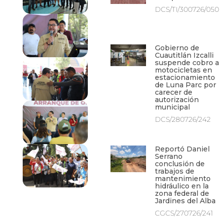
DCS/TI/300726/050
Gobierno de
Cuautitlán Izcalli
suspende cobro a
motocicletas en
estacionamiento
de Luna Parc por
carecer de
autorización
municipal
DCS/280726/242
Reportó Daniel
Serrano
conclusión de
trabajos de
mantenimiento
hidráulico en la
zona federal de
Jardines del Alba
CGCS/270726/241