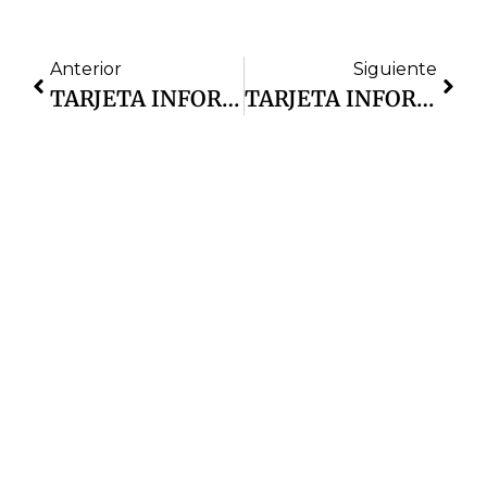
Anterior
Siguiente
TARJETA INFORMATIVA | Se Realizan Maniobras Para Rescatar El Cuerpo De Una Persona En San Francisco Tepojaco
TARJETA INFORMATIVA