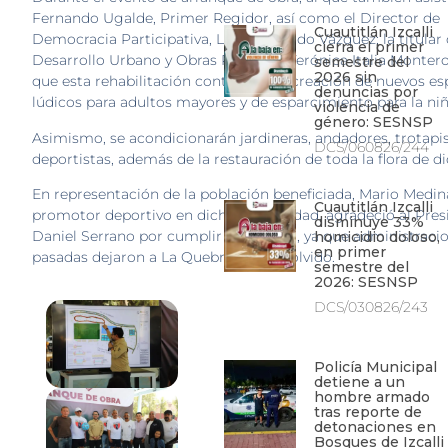
Fernando Ugalde, Primer Regidor, así como el Director de
Cuautitlán Izcalli
Democracia Participativa, Luis Fernando Vázquez; la titular
cierra el primer
Desarrollo Urbano y Obras Públicas, Verónica Italia Montero
semestre del
2026 sin
que esta rehabilitación contempla la creación de nuevos es
denuncias por
lúdicos para adultos mayores y de esparcimiento para la niñ
violencia de
género: SESNSP
Asimismo, se acondicionarán jardineras, andadores, trotapis
DCS/060826/244
deportistas, además de la restauración de toda la flora de d
En representación de la población beneficiada, Mario Medin
Cuautitlán Izcalli
promotor deportivo en dicha comunidad, agradeció al Pres
disminuye 33%
Daniel Serrano por cumplir su palabra, ya que administraci
homicidio doloso,
en primer
pasadas dejaron a La Quebrada en el olvido.
semestre del
2026: SESNSP
DCS/030826/243
Policía Municipal
detiene a un
hombre armado
tras reporte de
detonaciones en
Bosques de Izcalli