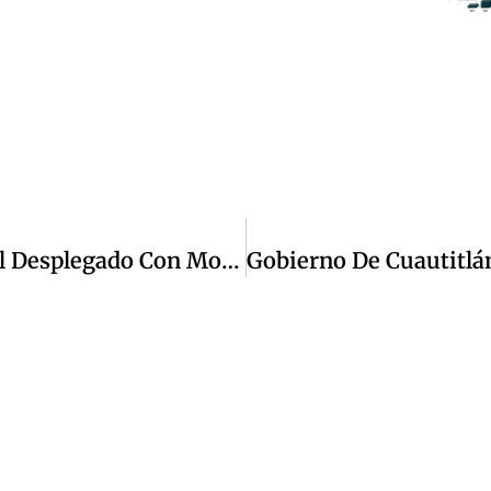
Saldo Blanco Tras Operativo Especial Desplegado Con Motivo De Las Actividades Religiosas De Semana Santa En Cuautitlán Izcalli