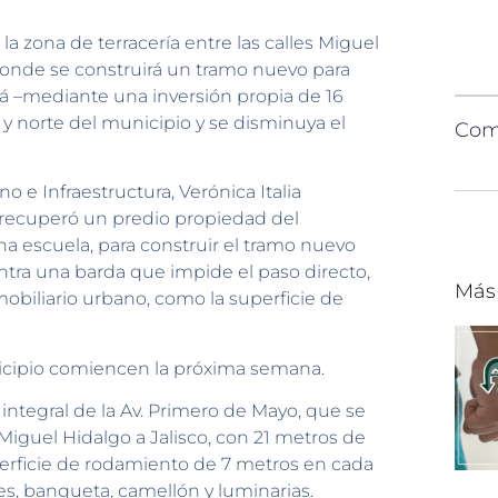
la zona de terracería entre las calles Miguel
, donde se construirá un tramo nuevo para
irá –mediante una inversión propia de 16
y norte del municipio y se disminuya el
Comp
 e Infraestructura, Verónica Italia
se recuperó un predio propiedad del
 escuela, para construir el tramo nuevo
ntra una barda que impide el paso directo,
Más
biliario urbano, como la superficie de
nicipio comiencen la próxima semana.
 integral de la Av. Primero de Mayo, que se
Miguel Hidalgo a Jalisco, con 21 metros de
erficie de rodamiento de 7 metros en cada
les, banqueta, camellón y luminarias.