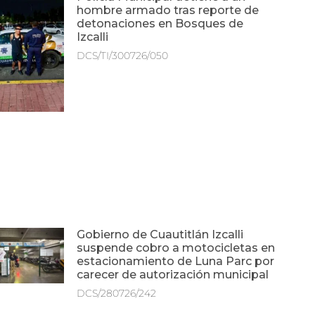
hombre armado tras reporte de
detonaciones en Bosques de
Izcalli
DCS/TI/300726/050
Gobierno de Cuautitlán Izcalli
suspende cobro a motocicletas en
estacionamiento de Luna Parc por
carecer de autorización municipal
DCS/280726/242