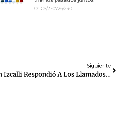
trienios pasados juntos
CGCS/270726/240
Siguiente
Gobierno De Cuautitlán Izcalli Respondió A Los Llamados De Su Población Durante La Contingencia Por Lluvia