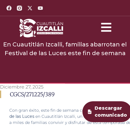
En Cuautitlán Izcalli, familias abarrotan el
Festival de las Luces este fin de semana
Diciembre 27, 2025
CGCS/271225/389
Descargar
Con gran éxito, este fin de semana continúa consolidándos
comunicado
de las Luces
en Cuautitlán Izcalli, un evento gratuito que h
a miles de familias convivir y disfrutar de esta temporada 