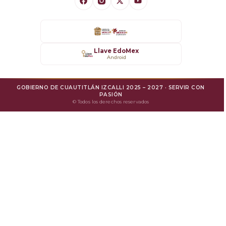
Datos Abiertos
Transparencia
Llave EdoMex
Android
SARE
GOBIERNO DE CUAUTITLÁN IZCALLI 2025 – 2027 · SERVIR CON
Mejora Regulatoria
PASIÓN
© Todos los derechos reservados
Protesta Ciudadana
Avisos de Privacidad