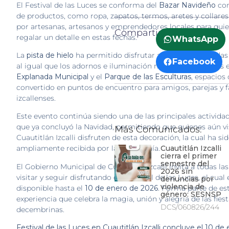
El Festival de las Luces se conforma del
Bazar Navideño
con
de productos, como ropa, zapatos, termos, aretes y collares
por artesanas, artesanos y emprendedores locales para qui
Compartir:
regalar un detalle en estas fechas.
WhatsApp
La
pista de hielo
ha permitido disfrutar a personas de todas 
Facebook
al igual que los adornos e iluminación navideña instalados e
Explanada Municipal
y el
Parque de las Esculturas
, espacios
convertido en puntos de encuentro para amigos, parejas y f
izcallenses.
Este evento continúa siendo una de las principales actividad
que ya concluyó la Navidad, permitiendo que quienes aún vi
Más Comunicados:
Cuautitlán Izcalli disfruten de esta decoración, la cual ha si
Cuautitlán Izcalli
ampliamente recibida por la ciudadanía.
cierra el primer
semestre del
El Gobierno Municipal de Cuautitlán Izcalli invita a todas las
2026 sin
visitar y seguir disfrutando del Festival de las Luces, el cual 
denuncias por
violencia de
disponible hasta el
10 de enero de 2026
. Forma parte de es
género: SESNSP
experiencia que celebra la magia, unión y alegría de las fies
DCS/060826/244
decembrinas.
Festival de las Luces en Cuautitlán Izcalli concluye el 10 de