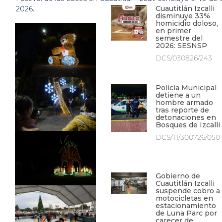
Cuautitlán Izcalli
2026.
disminuye 33%
homicidio doloso,
en primer
semestre del
2026: SESNSP
DCS/030826/243
Policía Municipal
detiene a un
hombre armado
tras reporte de
detonaciones en
Bosques de Izcalli
DCS/TI/300726/050
Gobierno de
Cuautitlán Izcalli
suspende cobro a
motocicletas en
estacionamiento
de Luna Parc por
carecer de