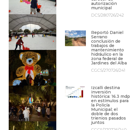
autorización
municipal
DCS/280726/242
Reportó Daniel
Serrano
conclusión de
trabajos de
mantenimiento
hidráulico en la
zona federal de
Jardines del Alba
CGCS/270726/241
Izcalli destina
inversión
histórica: 16.3 mdp
en estímulos para
la Policía
Municipal; el
doble de dos
trienios pasados
juntos
CGCS/270726/240