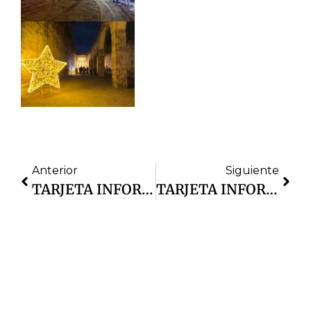
Anterior
Siguiente
TARJETA INFORMATIVA | El Gobierno Municipal De Cuautitlán Izcalli Informa Que:
TARJETA INFORMATIVA | Policía Municipal Halla El Cuerpo De Un Masculino, De Aproximadamente 40 Años De Edad, En Aguas Del Río Cuautitlán