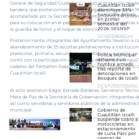
General de Seguridad Ciudadana, realizó el protocolo de pl
Cuautitlán Izcalli
bandera, que posteriormente fue entregada al Presidente M
disminuye 33%
homicidio doloso,
acompañado por la Secretaria del Ayuntamiento, Perla Ivo
en primer
para su colocación en el pebetero e incineración, mientras 
semestre del
2026: SESNSP
la guardia de honor y el toque de silencio.
DCS/030826/243
Posteriormente, integrantes del Ayuntamiento llevaron a c
abanderamiento de 25 escoltas pertenecientes a institucion
preescolar, primaria, secundaria, preparatoria y superior.
La
Policía Municipal
detiene a un
contó con la participación de la Banda de Guerra “Vikingos”
hombre armado
cadetes del Pentatlón Deportivo Militarizado Universitario 
tras reporte de
Cuautitlán Izcalli.
detonaciones en
Bosques de Izcalli
DCS/TI/300726/050
Al acto asistieron Edgar Estrada Balderas, Secretario Técnic
Mesa de Paz de la Secretaría de Gobernación; integrantes de
así como servidoras y servidores públicos de la administrac
municipal.
Gobierno de
Cuautitlán Izcalli
suspende cobro a
motocicletas en
estacionamiento
de Luna Parc por
carecer de