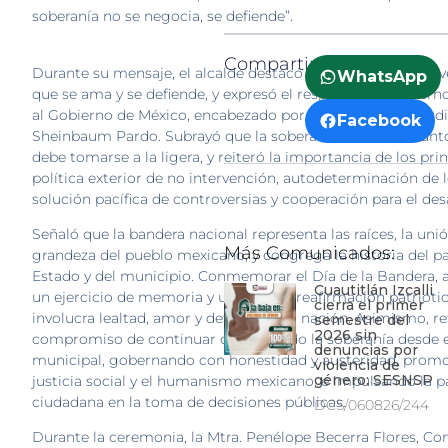
soberanía no se negocia, se defiende”.
Compartir:
Durante su mensaje, el alcalde destacó que la patria no se v
WhatsApp
que se ama y se defiende, y expresó el respaldo del Gobiern
al Gobierno de México, encabezado por la Presidenta Claud
Facebook
Sheinbaum Pardo. Subrayó que la soberanía no es un asunto
debe tomarse a la ligera, y reiteró la importancia de los pri
política exterior de no intervención, autodeterminación de 
solución pacífica de controversias y cooperación para el desa
Señaló que la bandera nacional representa las raíces, la unió
Más Comunicados:
grandeza del pueblo mexicano, y congrega la historia del paí
Estado y del municipio. Conmemorar el Día de la Bandera, a
Cuautitlán Izcalli
un ejercicio de memoria y un acto de reafirmación patrióti
cierra el primer
involucra lealtad, amor y defensa de la nación. Asimismo, re
semestre del
2026 sin
compromiso de continuar defendiendo la soberanía desde 
denuncias por
municipal, gobernando con honestidad y austeridad, promo
violencia de
género: SESNSP
justicia social y el humanismo mexicano, e impulsando la p
ciudadana en la toma de decisiones públicas.
DCS/060826/244
Durante la ceremonia, la Mtra. Penélope Becerra Flores, Co