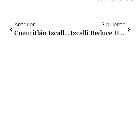
Anterior
Siguiente
Cuautitlán Izcalli Mantiene Baja En Delitos De Alto Impacto: Disminuye 26% En Enero
Izcalli Reduce Homicidios En 45%: Cifras Oficiales Del SESNSP