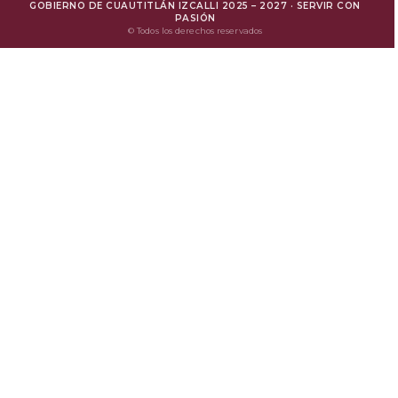
GOBIERNO DE CUAUTITLÁN IZCALLI 2025 – 2027 · SERVIR CON
Mejora Regulatoria
PASIÓN
© Todos los derechos reservados
Protesta Ciudadana
Avisos de Privacidad