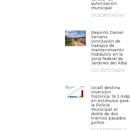
autorización
municipal
DCS/280726/242
Reportó Daniel
Serrano
conclusión de
trabajos de
mantenimiento
hidráulico en la
zona federal de
Jardines del Alba
CGCS/270726/241
Izcalli destina
inversión
histórica: 16.3 mdp
en estímulos para
la Policía
Municipal; el
doble de dos
trienios pasados
juntos
CGCS/270726/240