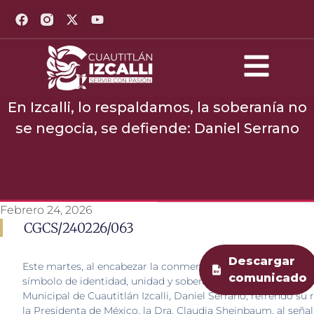
En Izcalli, lo respaldamos, la soberanía no
se negocia, se defiende: Daniel Serrano
Febrero 24, 2026
CGCS/240226/063
Descargar
Este martes, al encabezar la conmemoración del Día de la 
comunicado
símbolo de identidad, unidad y soberanía nacional, el Presi
Municipal de Cuautitlán Izcalli, Daniel Serrano, refrendó su 
la Presidenta de México, la Dra.
Claudia Sheinbaum, al señal