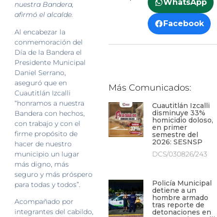
WhatsApp
nuestra Bandera,
afirmó el alcalde.
Facebook
Al encabezar la
conmemoración del
Día de la Bandera el
Presidente Municipal
Daniel Serrano,
aseguró que en
Más Comunicados:
Cuautitlán Izcalli
“honramos a nuestra
Cuautitlán Izcalli
disminuye 33%
Bandera con hechos,
homicidio doloso,
con trabajo y con el
en primer
firme propósito de
semestre del
2026: SESNSP
hacer de nuestro
municipio un lugar
DCS/030826/243
más digno, más
seguro y más próspero
Policía Municipal
para todas y todos”.
detiene a un
hombre armado
Acompañado por
tras reporte de
integrantes del cabildo,
detonaciones en