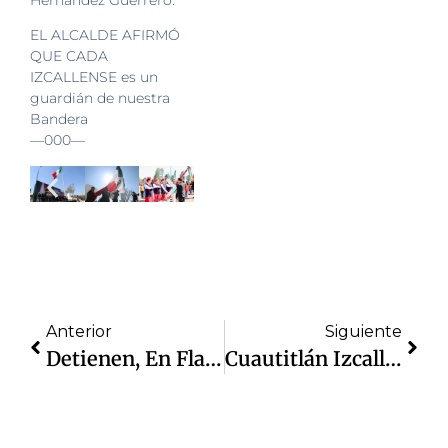
EL ALCALDE AFIRMÓ
QUE CADA
IZCALLENSE es un
guardián de nuestra
Bandera
—000—
Anterior
Siguiente
Detienen, En Flagrancia, A Acosador De Mujeres; A Bordo De Su Auto, Pedía Sexo A Cambio De Dádivas
Cuautitlán Izcalli Será Punta De Lanza Para Iniciar Procesos De Adopción En Esta Región: Daniel Serrano