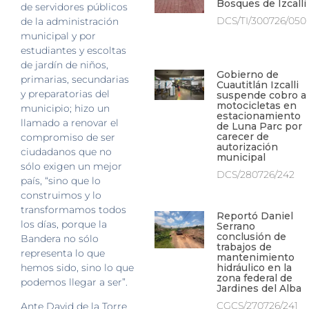
Bosques de Izcalli
de servidores públicos
DCS/TI/300726/050
de la administración
municipal y por
estudiantes y escoltas
de jardín de niños,
Gobierno de
primarias, secundarias
Cuautitlán Izcalli
y preparatorias del
suspende cobro a
motocicletas en
municipio; hizo un
estacionamiento
llamado a renovar el
de Luna Parc por
carecer de
compromiso de ser
autorización
ciudadanos que no
municipal
sólo exigen un mejor
DCS/280726/242
país, “sino que lo
construimos y lo
transformamos todos
Reportó Daniel
los días, porque la
Serrano
conclusión de
Bandera no sólo
trabajos de
representa lo que
mantenimiento
hemos sido, sino lo que
hidráulico en la
zona federal de
podemos llegar a ser”.
Jardines del Alba
CGCS/270726/241
Ante David de la Torre