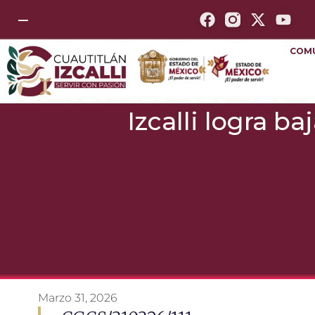
—
COM
Izcalli logra b
Marzo 31, 2026