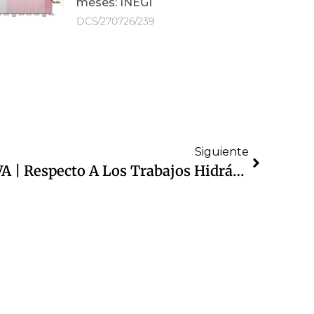
meses: INEGI
DCS/270726/239
Siguiente
TARJETA INFORMATIVA | Respecto A Los Trabajos Hidráulicos En Lago De Guadalupe