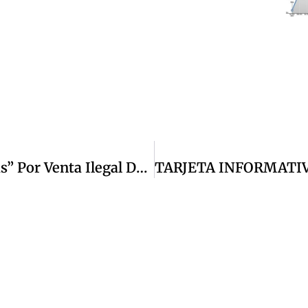
Cuautitlán Izcalli Cierra 65 “chelerías” Por Venta Ilegal De Alcohol Y Falta De Documentación