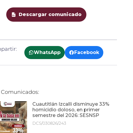
Descargar comunicado
artir:
WhatsApp
Facebook
 Comunicados:
Cuautitlán Izcalli disminuye 33%
homicidio doloso, en primer
semestre del 2026: SESNSP
DCS/030826/243