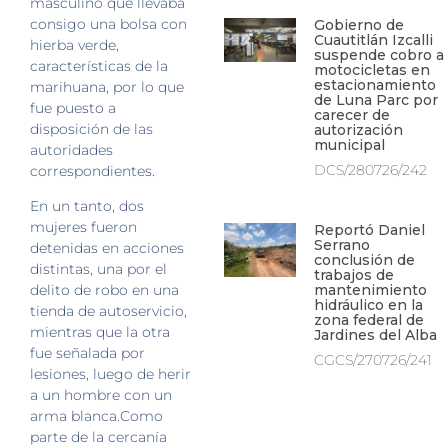
masculino que llevaba
consigo una bolsa con
Gobierno de
Cuautitlán Izcalli
hierba verde,
suspende cobro a
características de la
motocicletas en
estacionamiento
marihuana, por lo que
de Luna Parc por
fue puesto a
carecer de
disposición de las
autorización
municipal
autoridades
DCS/280726/242
correspondientes.
En un tanto, dos
mujeres fueron
Reportó Daniel
Serrano
detenidas en acciones
conclusión de
distintas, una por el
trabajos de
mantenimiento
delito de robo en una
hidráulico en la
tienda de autoservicio,
zona federal de
mientras que la otra
Jardines del Alba
fue señalada por
CGCS/270726/241
lesiones, luego de herir
a un hombre con un
arma blanca.Como
parte de la cercanía