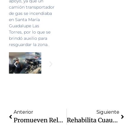
apoyo, ya que un
camión transportador
de gas se incendiaba
en Santa María
Guadalupe Las
Torres, por lo que se
brindó auxilio para
resguardar la zona.
Anterior
Siguiente
Promueven Relaciones Sanas Entre La Juventud Izcallense A Través De La Jornada Jóvenes Con Amor Saludable
Rehabilita Cuautitlán Izcalli Pozos Para Regularizar Servicio De Agua A Xhala, El Socorro Y San Mateo