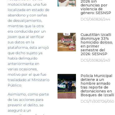
2026 sin
motocicletas, una fue
denuncias por
violencia de
localizada en estado de
género: SESNSP
abandono y con señas
DCS/060826/244
de desvalijamiento,
mientras que la otra
era conducida por un
Cuautitlán Izcalli
joven que al verificar
disminuye 33%
sus datos en la
homicidio doloso,
en primer
plataforma, ésta arrojó
semestre del
que dicho sujeto ya
2026: SESNSP
había delinquido
DCS/030826/243
anteriormente en
varias ocasiones,
motivo por el que fue
Policía Municipal
detiene a un
trasladado al Ministerio
hombre armado
Público.
tras reporte de
detonaciones en
Asimismo, como parte
Bosques de Izcalli
de las acciones para
DCS/TI/300726/050
prevenir el delito, se
aseguró a un