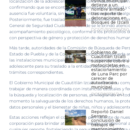
Policía Municipal
localización de la adolescente en la colonia Industrial Cuam
detiene a un
confirmando que se encontraba en buen estado de salud y 
hombre armado
ausencia fue voluntaria, sin haber sido víctima de delito alg
tras reporte de
detonaciones en
Posteriormente, fue trasladada a las instalaciones de la Co
Bosques de Izcalli
General de Seguridad Ciudadana, donde se le brindó atenci
DCS/TI/300726/050
acompañamiento psicológico, conforme a los protocolos d
con perspectiva de género y protección de derechos human
Más tarde, autoridades de la Comisión de Búsqueda de Per
Gobierno de
Estado de Puebla y de la Comisión Nacional de Búsqueda ar
Cuautitlán Izcalli
las instalaciones municipales, haciéndose responsables de l
suspende cobro a
motocicletas en
adolescente para su traslado a la entidad vecina, y la contin
estacionamiento
trámites correspondientes.
de Luna Parc por
carecer de
El Gobierno Municipal de Cuautitlán Izcalli reafirma su co
autorización
municipal
trabajar de manera coordinada con instancias estatales y fe
DCS/280726/242
la búsqueda y localización de personas, privilegiando en to
momento la salvaguarda de los derechos humanos, la prot
datos personales y el bienestar de niñas, niños y adolescent
Reportó Daniel
Serrano
Estas acciones reflejan el compromiso permanente de nues
conclusión de
corporación para brindar atención inmediata y profesional 
trabajos de
mantenimiento
cualquier reporte, fortaleciendo la seguridad y la confianza 