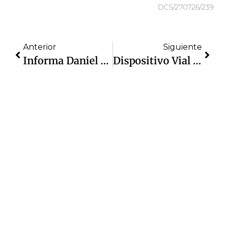
DCS/270726/239
Anterior
Siguiente
Informa Daniel Serrano Reactivación Del Pozo Potrero; Se Recupera Potencial De Hasta 3.1 Millones De Litros Al Día
Dispositivo Vial De Cuautitlán Izcalli Agiliza Circulación En San Martín Obispo