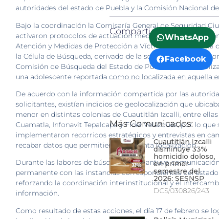
autoridades del estado de Puebla y la Comisión Nacional d
Bajo la coordinación la Comisaría General de Seguridad Ci
Compartir:
activaron protocolos de actuación mediante el Departame
WhatsApp
Atención y Medidas de Protección a Víctimas de Violencia 
la Célula de Búsqueda, derivado de la solicitud de apoyo por
Facebook
Comisión de Búsqueda del Estado de Puebla para la localiz
una adolescente reportada como no localizada en aquella e
De acuerdo con la información compartida por las autorid
solicitantes, existían indicios de geolocalización que ubicab
menor en distintas colonias de Cuautitlán Izcalli, entre ellas
Más Comunicados:
Cuamatla, Infonavit Tepalcapa y Fidel Velázquez, por lo que 
implementaron recorridos estratégicos y entrevistas en c
Cuautitlán Izcalli
recabar datos que permitieran su pronta localización.
disminuye 33%
homicidio doloso,
Durante las labores de búsqueda se mantuvo comunicació
en primer
semestre del
permanente con las instancias correspondientes del estado
2026: SESNSP
reforzando la coordinación interinstitucional y el intercamb
DCS/030826/243
información.
Como resultado de estas acciones, el día 17 de febrero se lo