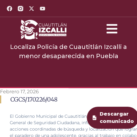
Localiza Policía de Cuautitlán Izcalli a
menor desaparecida en Puebla
Febrero 17, 2026
CGCS/170226/048
Descargar
El Gobierno Municipal de Cuautitlán Izcalli, a través de la C
comunicado
General de Seguridad Ciudadana, informa a la ciudadanía so
acciones coordinadas de búsqueda y localización que logra
el paradero de una adolescente, gracias al trabajo en colab