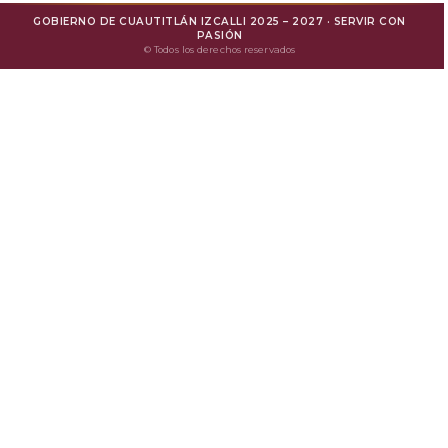
GOBIERNO DE CUAUTITLÁN IZCALLI 2025 – 2027 · SERVIR CON
Mejora Regulatoria
PASIÓN
© Todos los derechos reservados
Protesta Ciudadana
Avisos de Privacidad