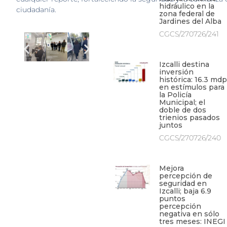
hidráulico en la
ciudadanía.
zona federal de
Jardines del Alba
CGCS/270726/241
Izcalli destina
inversión
histórica: 16.3 mdp
en estímulos para
la Policía
Municipal; el
doble de dos
trienios pasados
juntos
CGCS/270726/240
Mejora
percepción de
seguridad en
Izcalli; baja 6.9
puntos
percepción
negativa en sólo
tres meses: INEGI