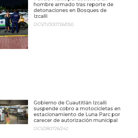
hombre armado tras reporte de
detonaciones en Bosques de
Izcalli
DCS/TI/300726/050
Gobierno de Cuautitlán Izcalli
suspende cobro a motocicletas en
estacionamiento de Luna Parc por
carecer de autorización municipal
DCS/280726/242