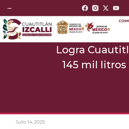
—
COM
Logra Cuautitl
145 mil litro
Julio 14, 2025