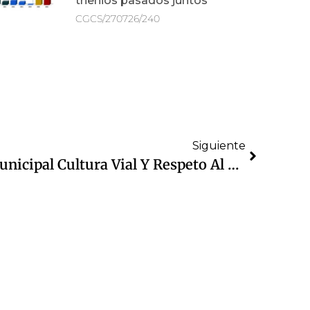
trienios pasados juntos
CGCS/270726/240
Siguiente
Promueve Gobierno Municipal Cultura Vial Y Respeto Al Reglamento De Tránsito, Ante Regreso De Multas