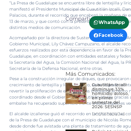
“La Presa de Guadalupe se encuentra libre de lentejilla y liri
manifestó el Presidente Municipal de Cuautitlán Izcalli, Dan
Palacios, durante el recorrido que encabezó la mañana de e
Compartir:
13 de marzo, y que contó con la presencia de reporteras y r
WhatsApp
distintos medios de comunicación.
Facebook
Acompañado por la directora de Sustentabilidad y Medio A
Gobierno Municipal, Lily Chávez Campuzano, el alcalde reco
esfuerzos realizados por esta dependencia en favor de la Pr
Guadalupe, en coordinación con entidades estatales y fede
la Secretaría del Agua, la Comisión Nacional del Agua, la P
Secretaría de la Defensa Nacional, entre otras.
Más Comunicados:
Pese a la construcción irregular de diques, que provocaron
Cuautitlán Izcalli
crecimiento de lentejilla y lirio acuático, se ha logrado cont
disminuye 33%
revertir la proliferación de estas plantas mediante el retiro
homicidio doloso,
coordinado desde el Gobierno de Cuautitlán Izcalli; gracias a 
en primer
semestre del
embalse ha recuperado superficie frente a estas especies ve
2026: SESNSP
El alcalde izcallense guió el recorrido en lancha hacia las c
DCS/030826/243
de la Presa de Guadalupe con el municipio de Nicolás Rome
desde donde fue avistada una planta de tratamiento de agu