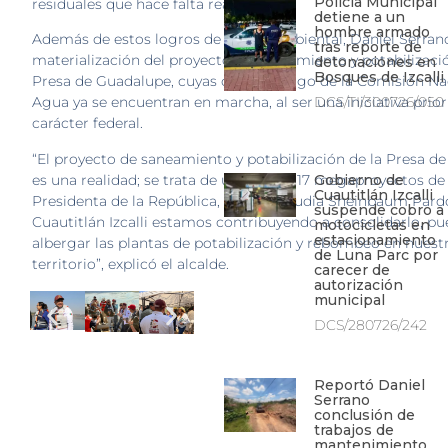
Policía Municipal
residuales que hace falta reactivar.
detiene a un
hombre armado
Además de estos logros de índole ambiental, Daniel Serrano
tras reporte de
materialización del proyecto de saneamiento y potabilizació
detonaciones en
Bosques de Izcalli
Presa de Guadalupe, cuyas obras a cargo de la Comisión Na
Agua ya se encuentran en marcha, al ser una iniciativa prior
DCS/TI/300726/050
carácter federal.
“El proyecto de saneamiento y potabilización de la Presa d
es una realidad; se trata de uno de los 17 megaproyectos de 
Gobierno de
Cuautitlán Izcalli
Presidenta de la República, la Dra. Claudia Sheinbaum Pard
suspende cobro a
Cuautitlán Izcalli estamos contribuyendo a consolidarlo, p
motocicletas en
estacionamiento
albergar las plantas de potabilización y rebombeo en nuest
de Luna Parc por
territorio”, explicó el alcalde.
carecer de
autorización
municipal
DCS/280726/242
Reportó Daniel
Serrano
conclusión de
trabajos de
mantenimiento