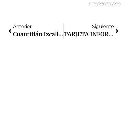
DCS/270726/239
Anterior
Siguiente
Cuautitlán Izcalli Registra Una Baja Del 28% En El Delito De Fraude En Enero De 2026: SESNSP
TARJETA INFORMATIVA | Respecto A La Caída De Una Yegua En Vía Pública, El Gobierno Municipal Informa