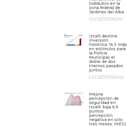
hidráulico en la
zona federal de
Jardines del Alba
CGCS/270726/241
Izcalli destina
inversión
histórica: 16.3 mdp
en estímulos para
la Policía
Municipal; el
doble de dos
trienios pasados
juntos
CGCS/270726/240
Mejora
percepción de
seguridad en
Izcalli; baja 6.9
puntos
percepción
negativa en sólo
tres meses: INEGI