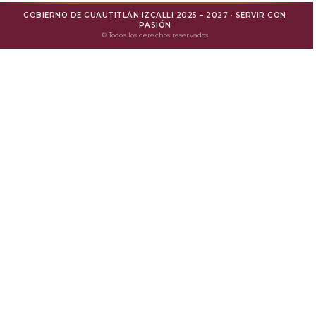
GOBIERNO DE CUAUTITLÁN IZCALLI 2025 – 2027 · SERVIR CON
Mejora Regulatoria
PASIÓN
© Todos los derechos reservados
Protesta Ciudadana
Avisos de Privacidad