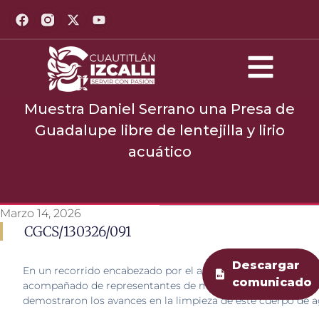
Muestra Daniel Serrano una Presa de
Guadalupe libre de lentejilla y lirio
acuático
Marzo 14, 2026
CGCS/130326/091
Descargar
En un recorrido encabezado por el alcalde de Cuautitlán Izca
comunicado
acompañado de representantes de medios de comunicación
demostraron los avances en la limpieza de este cuerpo de a