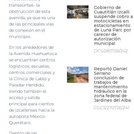
transeúntes- la
Gobierno de
obstrucción de esta
Cuautitlán Izcalli
suspende cobro a
avenida, ya que es una
motocicletas en
de las principales vías
estacionamiento
de Luna Parc por
de conexión en el
carecer de
municipio.
autorización
municipal
En los alrededores de
DCS/280726/242
la Avenida Huehuetoca
se encuentran centros
logísticos, escuelas,
Reportó Daniel
centros comerciales y
Serrano
conclusión de
la Clínica de Labio y
trabajos de
Paladar Hendido,
mantenimiento
siendo también el
hidráulico en la
zona federal de
acceso y salida
Jardines del Alba
principal para cientos
CGCS/270726/241
de izcallenses hacia la
autopista México-
Querétaro.
Dentro de las