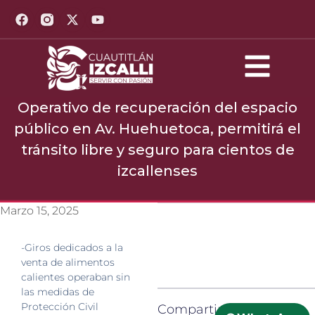
Operativo de recuperación del espacio
público en Av. Huehuetoca, permitirá el
tránsito libre y seguro para cientos de
izcallenses
Marzo 15, 2025
-Giros dedicados a la
venta de alimentos
calientes operaban sin
las medidas de
Protección Civil
Compartir: