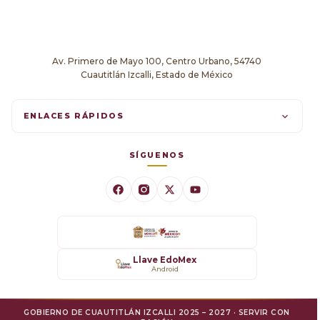
Av. Primero de Mayo 100, Centro Urbano, 54740
Cuautitlán Izcalli, Estado de México
ENLACES RÁPIDOS
Trámites en línea
SÍGUENOS
Comunicados
Datos Abiertos
Transparencia
Llave EdoMex
Android
SARE
GOBIERNO DE CUAUTITLÁN IZCALLI 2025 – 2027 · SERVIR CON
Mejora Regulatoria