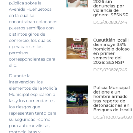
2026 sin
pública sobre la
denuncias por
Avenida Huehuetoca,
violencia de
género: SESNSP
en la cual se
encontraban colocados
DCS/060826/244
puestos semifijos con
distintos giros de
Cuautitlán Izcalli
comercio, los cuales
disminuye 33%
operaban sin los
homicidio doloso,
permisos
en primer
semestre del
correspondientes para
2026: SESNSP
ello.
DCS/030826/243
Durante la
intervención, los
Policía Municipal
elementos de la Policía
detiene a un
Municipal explicaron a
hombre armado
las y los comerciantes
tras reporte de
detonaciones en
los riesgos que
Bosques de Izcalli
representan tanto para
DCS/TI/300726/050
su seguridad -como
para automovilistas,
motociclistas y