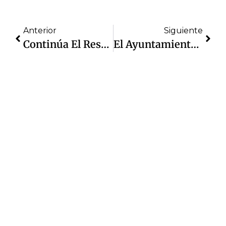
Anterior
Siguiente
Continúa El Rescate Y Dignificación De Espacios Públicos Y Áreas Deportivas En Cuautitlán Izcalli
El Ayuntamiento De Cuautitlán Izcalli Amplió El Plazo De Registro Para Participar En La Elección De Autoridades Auxiliares