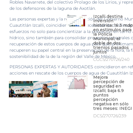
Robles Navarrete, del colectivo Prolago de los Lirios, y repr
de los defensores de la laguna de Axotlán.
Izcalli destina
Las personas expertas y la representación del Gobierno Mun
inversión
Cuautitlán Izcalli, coincidieron en la necesidad de continu
histórica: 16.3 mdp
en estímulos para
esfuerzos no solo para concientizar a la población en torno
la Policía
hídrico, sino también para consolidar proyectos integrales 
Municipal; el
doble de dos
recuperación de estos cuerpos de agua para que, próximam
trienios pasados
recuperen su papel central en la preservación de la flora, la f
juntos
sostenibilidad de la de la región del Valle de México.
CGCS/270726/240
PERSONAS EXPERTAS Y AUTORIDADES coincidieron en refo
acciones en rescate de los cuerpos de agua de Cuautitlán Izc
Mejora
percepción de
seguridad en
Izcalli; baja 6.9
puntos
percepción
negativa en sólo
tres meses: INEGI
DCS/270726/239