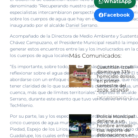
WhatsApp
denominado “Recuperando nuestro patrimonio hídrico”, en 
especialistas intercambiaron perspectivas, estudios y exper
Facebook
sobre los cuerpos de agua que hay en este municipio; espac
inaugurado por el alcalde Daniel Serrano.
Acompañado de la Directora de Medio Ambiente y Sustentabi
Chávez Campuzano, el Presidente Municipal resaltó la impo
generar estos encuentros entre las y los involucrados en la 
Más Comunicados:
los cuerpos de agua locales.
“Es importante, sobre todo, las y los más jóvenes que pued
Cuautitlán Izcalli
disminuye 33%
reflexionar sobre el agua desde una perspectiva distinta. E
homicidio doloso,
abordarse con un enfoque que trasciende fronteras, que no
en primer
semestre del
tener claridad de lo que sucede con los cuerpos de agua, un
2026: SESNSP
cuenca, más que de límites territoriales”, expresó el alcalde
DCS/030826/243
Serrano, durante este evento que tuvo verificativo en la uni
TecMilenio.
Por su parte, las y los especialistas abordaron el estado actu
Policía Municipal
detiene a un
cinco cuerpos de agua municipales: laguna de Axotlán, lag
hombre armado
Piedad, Espejo de los Lirios, Río Cuautitlán y la presa Lago 
tras reporte de
detonaciones en
Guadalupe, los cuales enfrentan una serie de desafíos, entre