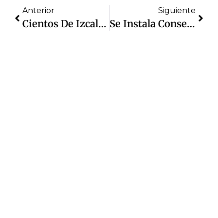
Anterior
Siguiente
Cientos De Izcallenses Fueron Beneficiados Con Las Jornadas Por La Paz, En Lomas De Cuautitlán
Se Instala Consejo Intermunicipal De Seguridad Pública Región 9; Daniel Serrano Asume La Vicepresidencia