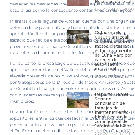
Bosques de Izcalli
destacan las descargas irregulares de aguas residuales, la 
DCS/TI/300726/050
basura, así como la consecuente contaminación del agua.
Mientras que la laguna de Axotlán cuenta con una organiza
defensa del espacio natural y ha enfrentado distintos intent
Gobierno de
apropiación ilegal por particulares, la laguna de la Piedad e
Cuautitlán Izcalli
espacio que recibe elevados volúmenes de aguas residuales
suspende cobro a
motocicletas en
provenientes de Lomas de Cuautitlán y tiene tres plantas d
estacionamiento
tratamiento de aguas residuales fuera de operación.
de Luna Parc por
carecer de
Por su parte, la presa Lago de Guadalupe es el segundo cu
autorización
municipal
agua más importante del Valle de México, sin embargo, po
elevada presencia de residuos sólidos, que son retirados 
DCS/280726/242
por trabajadores de la Dirección de Medio Ambiente y Sust
de Cuautitlán Izcalli, en un volumen diario de 3.5 m3. Asim
Reportó Daniel
con numerosas descargas de aguas residuales procedentes 
Serrano
municipios.
conclusión de
trabajos de
Lo anterior formó parte de los planteamientos realizados por
mantenimiento
hidráulico en la
expositores, entre los que destacan la Dra. Fabiola Sosa, cien
zona federal de
perteneciente al movimiento por el rescate de la laguna de
Jardines del Alba
el Dr. Emmanuel Heredia, de los amigos del Río Cuautitlán,
CGCS/270726/241