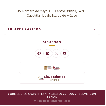
Av. Primero de Mayo 100, Centro Urbano, 54740
Cuautitlán Izcalli, Estado de México
ENLACES RÁPIDOS
Trámites en línea
SÍGUENOS
Comunicados
Datos Abiertos
Transparencia
Llave EdoMex
Android
SARE
GOBIERNO DE CUAUTITLÁN IZCALLI 2025 – 2027 · SERVIR CON
Mejora Regulatoria
PASIÓN
© Todos los derechos reservados