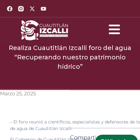
Realiza Cuautitlán Izcalli foro del agua
“Recuperando nuestro patrimonio
hídrico”
Marzo 25, 2025
– El foro reunió a científicos, especialistas y defensores de 
de agua de Cuautitlán Izcalli.
Compartir:
El Gobierno de Cuautitlán Izcalli llevó a cabo el foro del agu