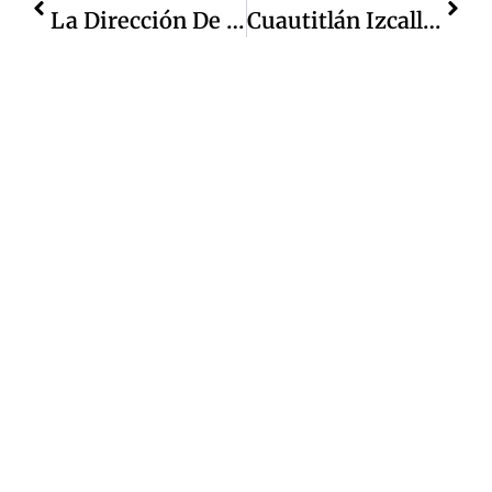
La Dirección De Medio Ambiente Y Sustentabilidad De Cuautitlán Izcalli Impulsa Tareas De Coordinación Para Clausura De Diques En Presa Lago De Guadalupe
Cuautitlán Izcalli Tiene Suficiencia, Ante Los Trabajos En El Macro Circuito Cutzamala