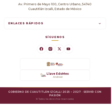
Av. Primero de Mayo 100, Centro Urbano, 54740
Cuautitlán Izcalli, Estado de México
ENLACES RÁPIDOS
Trámites en línea
SÍGUENOS
Comunicados
Datos Abiertos
Transparencia
Llave EdoMex
Android
SARE
GOBIERNO DE CUAUTITLÁN IZCALLI 2025 – 2027 · SERVIR CON
Mejora Regulatoria
PASIÓN
© Todos los derechos reservados
Protesta Ciudadana