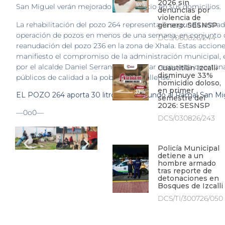
2026 sin
San Miguel verán mejorado este servicio en sus domicilios.
denuncias por
violencia de
La rehabilitación del pozo 264 representa la segunda entra
género: SESNSP
operación de pozos en menos de una semana, en conjunto 
DCS/060826/244
reanudación del pozo 236 en la zona de Xhala. Estas accion
manifiesto el compromiso de la administración municipal,
por el alcalde Daniel Serrano, de brindar respuesta oportuna
Cuautitlán Izcalli
disminuye 33%
públicos de calidad a la población izcallense.
homicidio doloso,
en primer
EL POZO 264 aporta 30 litros por segundo al Ramal San Mi
semestre del
2026: SESNSP
—0o0—
DCS/030826/243
Policía Municipal
detiene a un
hombre armado
tras reporte de
detonaciones en
Bosques de Izcalli
DCS/TI/300726/050