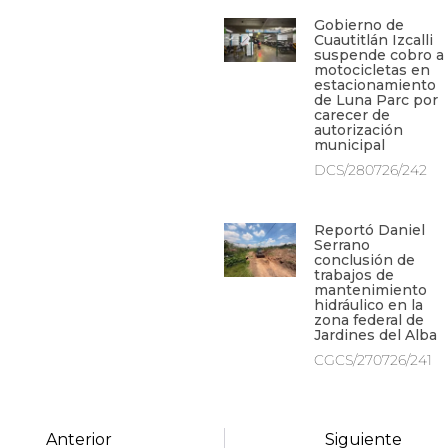
Gobierno de
Cuautitlán Izcalli
suspende cobro a
motocicletas en
estacionamiento
de Luna Parc por
carecer de
autorización
municipal
DCS/280726/242
Reportó Daniel
Serrano
conclusión de
trabajos de
mantenimiento
hidráulico en la
zona federal de
Jardines del Alba
CGCS/270726/241
Anterior
Siguiente