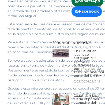
WhatsApp
avanza en beneficio de sus habitantes, con la entrada en op
pozo 264 que permitirá una mejora en el suministro de agu
en la zona de las Cofradías y otras comunidades enlazadas a
Facebook
ramal San Miguel.
Este pozo salió de línea desde el pasado mes de marzo, deri
falta de mantenimiento en sus equipos, lo cual redujo el v
agua disponible para el suministro en esta región del munic
Más Comunicados:
Para evitar la intermitencia en el servicio, Operagua llevó a 
rehabilitación integral de esta infraestructura, logrando su 
En Cuautitlán
en poco más de 6 semanas.
Izcalli, se
entregan 363
Se llevó a cabo la desinstalación del equipo de bombeo par
auxiliares
auditivos a
reparación, la toma de video inicial y el cepillado de la tuber
beneficiarios de
Posteriormente se reinstaló la bomba sumergible que cuen
12 municipios, por
hp de potencia, la columna de acero y se reparó el tren de 
parte del DIFEM
para concluir con la toma de aforo.
DCS/070826/246
Gracias a esta intervención, se recuperó un caudal de 30 lit
segundo de agua potable, lo que equivale a 2 millones 592 m
Cuautitlán Izcalli
agua al día. Con este volumen disponible, más de 12 mil 960
cierra el primer
semestre del
de las Cofradías I, II, III y IV, así como la zona de influencia 