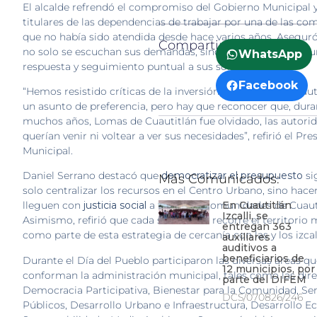
El alcalde refrendó el compromiso del Gobierno Municipal y
titulares de las dependencias de trabajar por una de las c
que no había sido atendida desde hace varios años. Asegur
Compartir:
no solo se escuchan sus demandas, sino que se les brinda 
WhatsApp
respuesta y seguimiento puntual a sus solicitudes.
Facebook
“Hemos resistido críticas de la inversión en Lomas de Cuauti
un asunto de preferencia, pero hay que reconocer que, dura
muchos años, Lomas de Cuautitlán fue olvidado, las autori
querían venir ni voltear a ver sus necesidades”, refirió el Pre
Municipal.
Daniel Serrano destacó que
democratizar el presupuesto
si
Más Comunicados:
solo centralizar los recursos en el Centro Urbano, sino hace
En Cuautitlán
lleguen con
justicia social
a todas las comunidades de Cuautit
Izcalli, se
Asimismo, refirió que cada semana se recorre el territorio 
entregan 363
como parte de esta estrategia de cercanía con las y los izcal
auxiliares
auditivos a
beneficiarios de
Durante el Día del Pueblo participaron las diversas áreas q
12 municipios, por
conforman la administración municipal, tales como las dire
parte del DIFEM
Democracia Participativa, Bienestar para la Comunidad, Ser
DCS/070826/246
Públicos, Desarrollo Urbano e Infraestructura, Desarrollo 