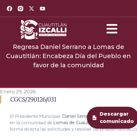
Regresa Daniel Serrano a Lomas de
Cuautitlán: Encabeza Día del Pueblo en
favor de la comunidad
Enero 29, 2026
CGCS/290126/031
Descargar
El Presidente Municipal,
Daniel Serrano
, encabezó el “Día de
comunicado
en la comunidad de
Lomas de Cuautitlán
con el objetivo de
forma directa las solicitudes y resolver las problemáticas c