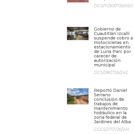
DCS/TI/300726/050
Gobierno de
Cuautitlán Izcalli
suspende cobro a
motocicletas en
estacionamiento
de Luna Parc por
carecer de
autorización
municipal
DCS/280726/242
Reportó Daniel
Serrano
conclusión de
trabajos de
mantenimiento
hidráulico en la
zona federal de
Jardines del Alba
CGCS/270726/241