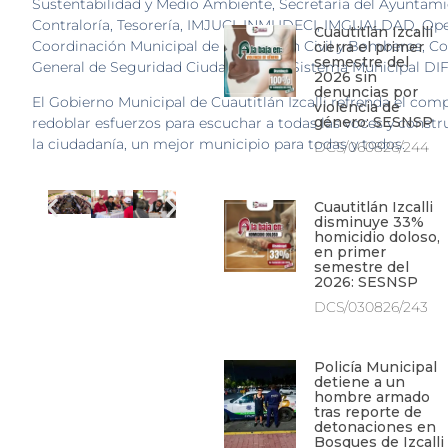
Sustentabilidad y Medio Ambiente, Secretaría del Ayuntami
Contraloría, Tesorería, IMJUCI, INMUDECI, IMGUALDAD, Ope
Cuautitlán Izcalli
Coordinación Municipal de Protección Civil y Bomberos, C
cierra el primer
semestre del
General de Seguridad Ciudadana y el Sistema Municipal DIF
2026 sin
denuncias por
El Gobierno Municipal de Cuautitlán Izcalli refrenda el co
violencia de
género: SESNSP
redoblar esfuerzos para escuchar a todas las voces y constru
la ciudadanía, un mejor municipio para todas y todos.
DCS/060826/244
Cuautitlán Izcalli
disminuye 33%
homicidio doloso,
en primer
semestre del
2026: SESNSP
DCS/030826/243
Policía Municipal
detiene a un
hombre armado
tras reporte de
detonaciones en
Bosques de Izcalli