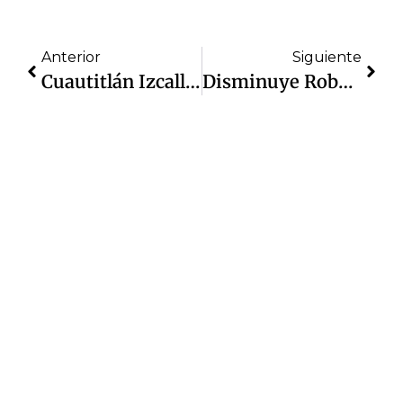
Anterior
Siguiente
Cuautitlán Izcalli Y Edomex, Referentes Estratégicos En Latinoamérica: Daniel Serrano
Disminuye Robo En Izcalli: Baja 21% Robo A Casa, 18% Robo A Transeúnte Y 12.6% Robo En Transporte