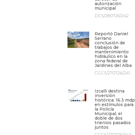
autorización
municipal
DCS/280726/242
Reportó Daniel
Serrano
conclusión de
trabajos de
mantenimiento
hidráulico en la
zona federal de
Jardines del Alba
CGCS/270726/241
Izcalli destina
inversión
histórica: 16.3 mdp
en estímulos para
la Policía
Municipal; el
doble de dos
trienios pasados
juntos
CGCS/270726/240