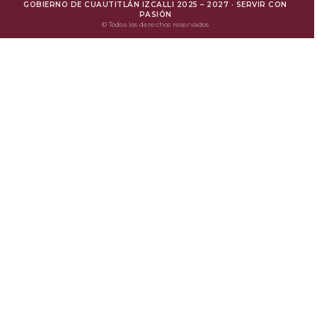
GOBIERNO DE CUAUTITLÁN IZCALLI 2025 – 2027 · SERVIR CON
Mejora Regulatoria
PASIÓN
© Todos los derechos reservados
Protesta Ciudadana
Avisos de Privacidad