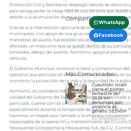
Protección Civil y Bomberos desplegó labores de atención 
para salvaguardar la integridad de una persona que quedó 
debido a la acumulación de agua provocada por las intensas 
Compartir:
WhatsApp
Gracias a la intervención oportuna de los cuerpos de emer
municipales, con apoyo de una grúa particular que se sumó
Facebook
maniobras de auxilio, fue posible rescatar y poner a salvo a 
afectada, un masculino que se quedó dentro de su camionet
toneladas, debajo del puente. Asimismo, apoyó el personal a 
vehículo.
El Gobierno Municipal reconoce la labor y compromiso del 
Más Comunicados:
operativo que participó en estas acciones, priorizando en t
momento la protección de la vida y la seguridad de la pobla
Cuautitlán Izcalli
cierra el primer
Asimismo, se considera indispensable que la infraestructura
semestre del
vialidad del Gobierno del Estado de México, concesionada a
2026 sin
denuncias por
particular, cuente con las condiciones óptimas de operación
violencia de
especialmente durante la temporada de lluvias. — 1 of 2 — Po
género: SESNSP
hacemos un respetuoso llamado a la empresa concesionari
DCS/060826/244
responsable de la operación y mantenimiento del Circuito E
Mexiquense: Concesionaria Mexiquense, S.A. de C.V. (Conme