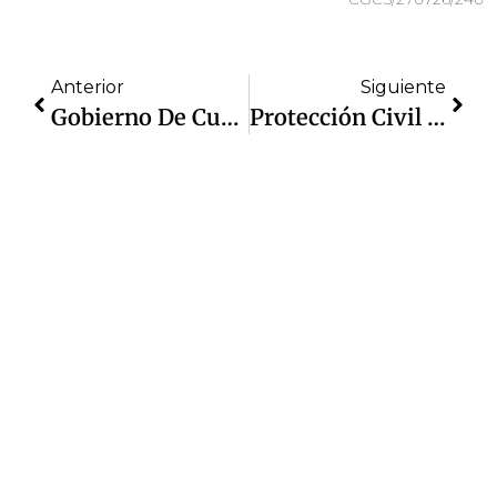
Anterior
Siguiente
Gobierno De Cuautitlán Izcalli Despliega Operativo Integral Para Dar Atención Tras La Lluvia De Este Jueves
Protección Civil De Cuautitlán Izcalli Realiza Revisión Estructural De Puente Vehicular