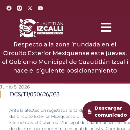
Respecto a la zona inundada en el
Circuito Exterior Mexiquense este jueves,
el Gobierno Municipal de Cuautitlán Izcalli
hace el siguiente posicionamiento
Junio 5, 2026
DCS/TI/050626/033
Descargar
Ante la afectación registrada la tarde de este jueves en el 
comunicado
del Circuito Exterior Mexiquense, a la altura de la Avenida Hi
kilómetro 3, el Gobierno Municipal de Cuautitlán Izcalli inf
desde el primer momento, personal de nuestra Coordinaci