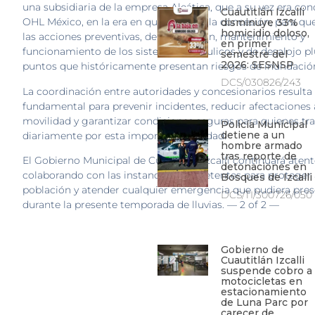
una subsidiaria de la empresa Aleática, que a su vez era c
Cuautitlán Izcalli
OHL México, en la era en que se le dio la concesión, para qu
disminuye 33%
homicidio doloso,
las acciones preventivas, de supervisión, mantenimiento y
en primer
funcionamiento de los sistemas hidráulicos y de desalojo plu
semestre del
2026: SESNSP
puntos que históricamente presentan riesgos de inundació
DCS/030826/243
La coordinación entre autoridades y concesionarios resulta
fundamental para prevenir incidentes, reducir afectaciones 
movilidad y garantizar condiciones seguras para quienes tr
Policía Municipal
detiene a un
diariamente por esta importante vialidad.
hombre armado
tras reporte de
El Gobierno Municipal de Cuautitlán Izcalli continuará atent
detonaciones en
colaborando con las instancias competentes para proteger 
Bosques de Izcalli
población y atender cualquier emergencia que pudiera pres
DCS/TI/300726/050
durante la presente temporada de lluvias. — 2 of 2 —
Gobierno de
Cuautitlán Izcalli
suspende cobro a
motocicletas en
estacionamiento
de Luna Parc por
carecer de