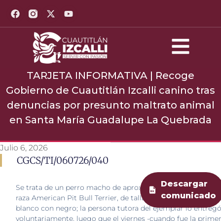
TARJETA INFORMATIVA | Recoge
Gobierno de Cuautitlán Izcalli canino tras
denuncias por presunto maltrato animal
en Santa María Guadalupe La Quebrada
Julio 6, 2026
CGCS/TI/060726/040
Descargar
Se trata de un perro macho de aproximadamente dos años 
comunicado
raza American Pit Bull Terrier, de talla mediana a grande y p
blanco con negro; la persona tutora del ejemplar lo entreg
voluntariamente, luego que el viernes -cuando fue la primera