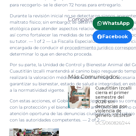
para recogerlo- se le dieron 72 horas para entregarlo.
Durante la revisión inicial no se detectaron signos aparente
Compartir:
maltrato físico; sin embargo, se determinó que requiere un
WhatsApp
etológica para atender aspectos relacionados con su comp
así como fortalecer las medidas de tenencia responsable po
Facebook
su tutor. — 1 of 2 — La Fiscalía Especializada será la instanci
encargada de conducir el procedimiento jurídico correspon
determinar lo que en derecho proceda.
Por su parte, la Unidad de Control y Bienestar Animal del 
Cuautitlán Izcalli mantendrá al canino bajo resguardo temp
Más Comunicados:
realizará la valoración médico-veterinaria integral necesaria
garantizar su bienestar, estado de salud e integridad, en es
Cuautitlán Izcalli
a la normatividad vigente.
cierra el primer
semestre del
Con estas acciones, el Gobierno Municipal refrenda su co
2026 sin
denuncias por
con la protección y el bienestar de los animales, así como c
violencia de
atención oportuna de las denuncias ciudadanas y el trabaj
género: SESNSP
con las autoridades competentes. — 2 of 2 —
DCS/060826/244