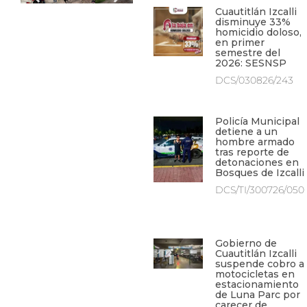
Cuautitlán Izcalli
disminuye 33%
homicidio doloso,
en primer
semestre del
2026: SESNSP
DCS/030826/243
Policía Municipal
detiene a un
hombre armado
tras reporte de
detonaciones en
Bosques de Izcalli
DCS/TI/300726/050
Gobierno de
Cuautitlán Izcalli
suspende cobro a
motocicletas en
estacionamiento
de Luna Parc por
carecer de