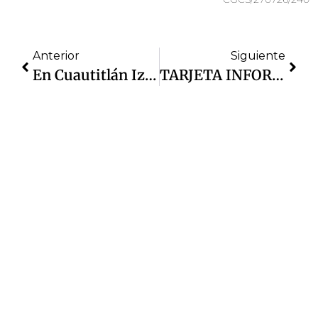
Anterior
Siguiente
En Cuautitlán Izcalli, 97 Detenidos Durante Junio Y 13 Vehículos Recuperados: El Saldo Del Trabajo Policial
TARJETA INFORMATIVA | Reúne Gobierno De Cuautitlán Izcalli A Perrito Extraviado Con Su Familia