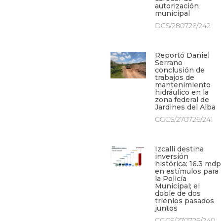
autorización
municipal
DCS/280726/242
Reportó Daniel
Serrano
conclusión de
trabajos de
mantenimiento
hidráulico en la
zona federal de
Jardines del Alba
CGCS/270726/241
Izcalli destina
inversión
histórica: 16.3 mdp
en estímulos para
la Policía
Municipal; el
doble de dos
trienios pasados
juntos
CGCS/270726/240