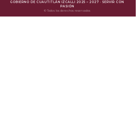
GOBIERNO DE CUAUTITLÁN IZCALLI 2025 – 2027 · SERVIR CON
Mejora Regulatoria
PASIÓN
© Todos los derechos reservados
Protesta Ciudadana
Avisos de Privacidad