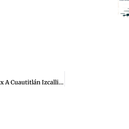
Llegan Oficialías Móviles Del Edomex A Cuautitlán Izcalli: Expiden Copias Certificadas Gratuitas