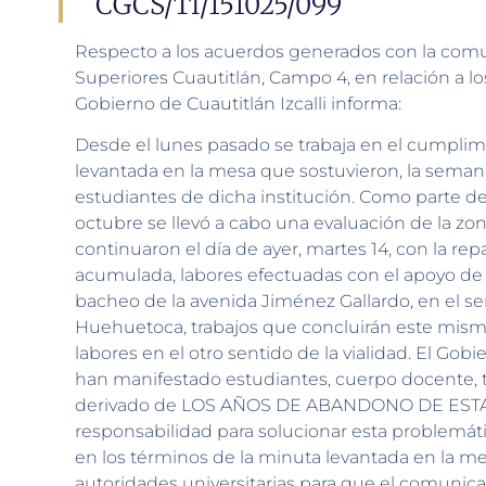
CGCS/TI/151025/099
Respecto a los acuerdos generados con la comu
Superiores Cuautitlán, Campo 4, en relación a lo
Gobierno de Cuautitlán Izcalli informa:
Desde el lunes pasado se trabaja en el cumplim
levantada en la mesa que sostuvieron, la seman
estudiantes de dicha institución. Como parte de
octubre se llevó a cabo una evaluación de la zona
continuaron el día de ayer, martes 14, con la re
acumulada, labores efectuadas con el apoyo de ve
bacheo de la avenida Jiménez Gallardo, en el sen
Huehuetoca, trabajos que concluirán este mism
labores en el otro sentido de la vialidad. El G
han manifestado estudiantes, cuerpo docente, tr
derivado de LOS AÑOS DE ABANDONO DE ESTA
responsabilidad para solucionar esta problemáti
en los términos de la minuta levantada en la mes
autoridades universitarias para que el comunica