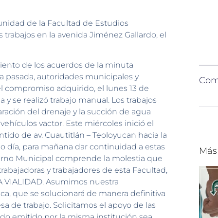
nidad de la Facultad de Estudios
s trabajos en la avenida Jiménez Gallardo, el
iento de los acuerdos de la minuta
a pasada, autoridades municipales y
Comp
l compromiso adquirido, el lunes 13 de
 y se realizó trabajo manual. Los trabajos
paración del drenaje y la succión de agua
hículos vactor. Este miércoles inició el
tido de av. Cuautitlán – Teoloyucan hacia la
o día, para mañana dar continuidad a estas
Más
obierno Municipal comprende la molestia que
abajadoras y trabajadores de esta Facultad,
 VIALIDAD. Asumimos nuestra
ca, que se solucionará de manera definitiva
a de trabajo. Solicitamos el apoyo de las
do emitido por la misma institución sea