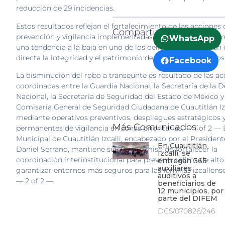
reducción de 29 incidencias.
Estos resultados reflejan el fortalecimiento de las acciones 
Compartir:
prevención y vigilancia implementadas en el municipio, co
WhatsApp
una tendencia a la baja en uno de los delitos que impactan
directa la integridad y el patrimonio de las y los ciudadanos
Facebook
La disminución del robo a transeúnte es resultado de las ac
coordinadas entre la Guardia Nacional, la Secretaría de la 
Nacional, la Secretaría de Seguridad del Estado de México y
Comisaría General de Seguridad Ciudadana de Cuautitlán Izc
mediante operativos preventivos, despliegues estratégicos 
Más Comunicados:
permanentes de vigilancia en zonas prioritarias. — 1 of 2 —
Municipal de Cuautitlán Izcalli, encabezado por el Presiden
En Cuautitlán
Daniel Serrano, mantiene su compromiso de fortalecer la
Izcalli, se
coordinación interinstitucional para prevenir delitos de alt
entregan 363
auxiliares
garantizar entornos más seguros para las familias izcalle
auditivos a
— 2 of 2 —
beneficiarios de
12 municipios, por
parte del DIFEM
DCS/070826/246