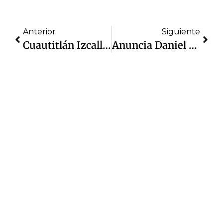
Anterior
Siguiente
Cuautitlán Izcalli Fortalece El Mantenimiento Vial Con Más De 6 Mil Toneladas De Mezcla Asfáltica Aplicadas En 2026
Anuncia Daniel Serrano Reactivación De 7 Pozos: 15.5 Millones De Litros Diarios Recuperados, Para Más De 106 Mil Habitantes