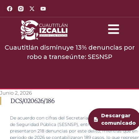
Cuautitlán disminuye 13% denuncias por
robo a transeúnte: SESNSP
Junio 2, 2026
DCS/020626/186
Descargar
De acuerdo con cifras del Secretariado Ejecutivo del Siste
comunicado
de Seguridad Pública (SESNSP), entre enero y abril de 2025
presentaron 218 denuncias por este delito, mientras que e
periodo de 2026 se contabilizaron 189 casos, lo que represe