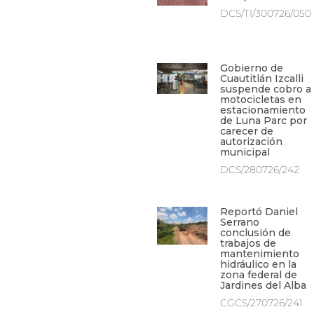
DCS/TI/300726/050
Gobierno de
Cuautitlán Izcalli
suspende cobro a
motocicletas en
estacionamiento
de Luna Parc por
carecer de
autorización
municipal
DCS/280726/242
Reportó Daniel
Serrano
conclusión de
trabajos de
mantenimiento
hidráulico en la
zona federal de
Jardines del Alba
CGCS/270726/241