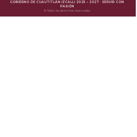
GOBIERNO DE CUAUTITLÁN IZCALLI 2025 – 2027 · SERVIR CON
Mejora Regulatoria
PASIÓN
© Todos los derechos reservados
Protesta Ciudadana
Avisos de Privacidad