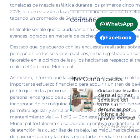
toneladas de mezcla asfáltica durante los primeros cinco 
2026, lo que equivale a la aplicación diaria de casi 44 tonela
tapando un promedio de 34 baches al día.
Compartir:
WhatsApp
El alcalde señaló que la ciudadanía ha comenzado a reconoc
avances logrados en materia de bacheo y mejoramiento de v
Facebook
Destacó que, de acuerdo con las encuestas realizadas sobre
percepción de los servicios públicos, se ha registrado un c
favorable en la opinión de las y los habitantes respecto al t
realiza el Gobierno Municipal.
Asimismo, informó que la administración municipal realizó
Más Comunicados:
importante esfuerzo financiero para adquirir un tren de pa
Cuautitlán Izcalli
por lo que en las próximas semanas iniciará la capacitación
cierra el primer
personal encargado de su operación. Esta acción se suma a 
semestre del
incorporación de máquina bacheadora del municipio, herr
2026 sin
denuncias por
permitirá agilizar y ampliar la cobertura de los trabajos de
violencia de
mantenimiento vial. — 1 of 2 — Con estas adquisiciones, el
género: SESNSP
Municipal fortalecerá su capacidad operativa mediante cuat
DCS/060826/244
de atención: las cuadrillas de trabajo, las máquinas bacheado
de pavimentación y las obras ejecutadas mediante contrato