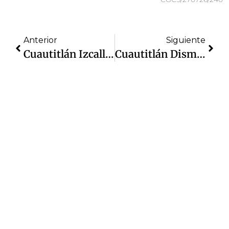
Anterior
Siguiente
Cuautitlán Izcalli Inaugura Oficialía No. 3 Del Registro Civil
Cuautitlán Disminuye 13% Denuncias Por Robo A Transeúnte: SESNSP