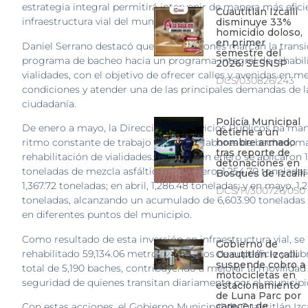
estrategia integral permitirá intervenir de manera más efici
Cuautitlán Izcalli
infraestructura vial del municipio.
disminuye 33%
homicidio doloso,
en primer
Daniel Serrano destacó que estas acciones marcan la transi
semestre del
programa de bacheo hacia un programa integral de rehabil
2026: SESNSP
vialidades, con el objetivo de ofrecer calles y avenidas en m
DCS/030826/243
condiciones y atender una de las principales demandas de l
ciudadanía.
Policía Municipal
De enero a mayo, la Dirección de Servicios Públicos ha ma
detiene a un
ritmo constante de trabajo mediante labores de bacheo, m
hombre armado
tras reporte de
rehabilitación de vialidades. Tan solo en enero se aplicaron 
detonaciones en
toneladas de mezcla asfáltica; en febrero, 1,254.70 tonelada
Bosques de Izcalli
1,367.72 toneladas; en abril, 1,286.48 toneladas; y en mayo, 1,
DCS/TI/300726/050
toneladas, alcanzando un acumulado de 6,603.90 toneladas
en diferentes puntos del municipio.
Como resultado de esta inversión en infraestructura vial, se
Gobierno de
rehabilitado 59,134.06 metros cuadrados de superficie y cu
Cuautitlán Izcalli
suspende cobro a
total de 5,190 baches, contribuyendo a mejorar la movilidad 
motocicletas en
seguridad de quienes transitan diariamente por el municipi
estacionamiento
de Luna Parc por
carecer de
Con estas acciones, el Gobierno Municipal de Cuautitlán Izca