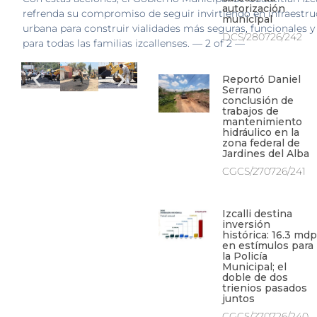
autorización
refrenda su compromiso de seguir invirtiendo en infraestru
municipal
urbana para construir vialidades más seguras, funcionales y
DCS/280726/242
para todas las familias izcallenses. — 2 of 2 —
Reportó Daniel
Serrano
conclusión de
trabajos de
mantenimiento
hidráulico en la
zona federal de
Jardines del Alba
CGCS/270726/241
Izcalli destina
inversión
histórica: 16.3 mdp
en estímulos para
la Policía
Municipal; el
doble de dos
trienios pasados
juntos
CGCS/270726/240