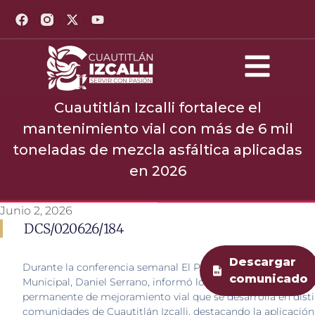
Cuautitlán Izcalli fortalece el
mantenimiento vial con más de 6 mil
toneladas de mezcla asfáltica aplicadas
en 2026
Junio 2, 2026
DCS/020626/184
Descargar
Durante la conferencia semanal El Poder del Pueblo, el Pre
comunicado
Municipal, Daniel Serrano, informó los avances del progra
permanente de mejoramiento vial que se desarrolla en dist
comunidades de Cuautitlán Izcalli, destacando la aplicación